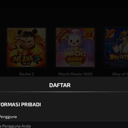
Nezha 2
Mochi Mania 1000
Way of 
DAFTAR
FORMASI PRIBADI
Pengguna
Gates of Olympus 1000
Mahjong Ways 2
MUSCLE FOR