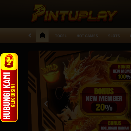
TOGEL
HOT GAMES
SLOTS