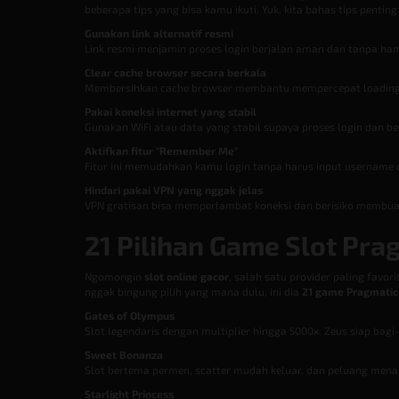
beberapa tips yang bisa kamu ikuti. Yuk, kita bahas tips penti
Gunakan link alternatif resmi
Link resmi menjamin proses login berjalan aman dan tanpa hamb
Clear cache browser secara berkala
Membersihkan cache browser membantu mempercepat loading h
Pakai koneksi internet yang stabil
Gunakan WiFi atau data yang stabil supaya proses login dan be
Aktifkan fitur "Remember Me"
Fitur ini memudahkan kamu login tanpa harus input username d
Hindari pakai VPN yang nggak jelas
VPN gratisan bisa memperlambat koneksi dan berisiko membuat 
21 Pilihan Game Slot Prag
Ngomongin
slot online gacor
, salah satu provider paling favori
nggak bingung pilih yang mana dulu, ini dia
21 game Pragmatic
Gates of Olympus
Slot legendaris dengan multiplier hingga 5000x. Zeus siap bagi-
Sweet Bonanza
Slot bertema permen, scatter mudah keluar, dan peluang menan
Starlight Princess