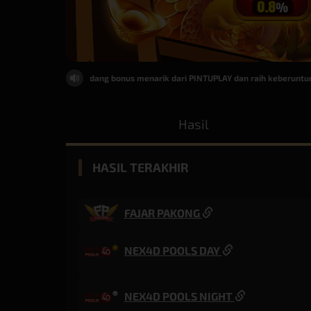
ya, dapatkan segudang bonus menarik dari PINTUPLAY dan raih keberuntungan a
Hasil
HASIL TERAKHIR
FAJAR PAKONG
NEX4D POOLS DAY
NEX4D POOLS NIGHT