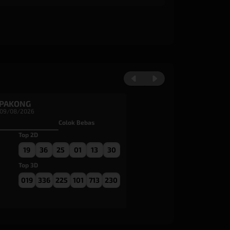
 PAKONG
 09/08/2026
Colok Bebas
Top 2D
19
36
25
01
13
30
Top 3D
019
336
225
101
713
230