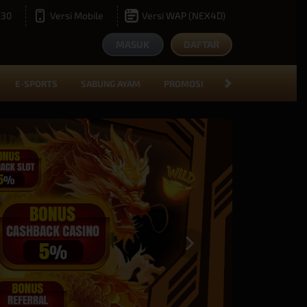
.30
Versi Mobile
Versi WAP (NEX4D)
MASUK
DAFTAR
E-SPORTS
SABUNG AYAM
PROMOSI