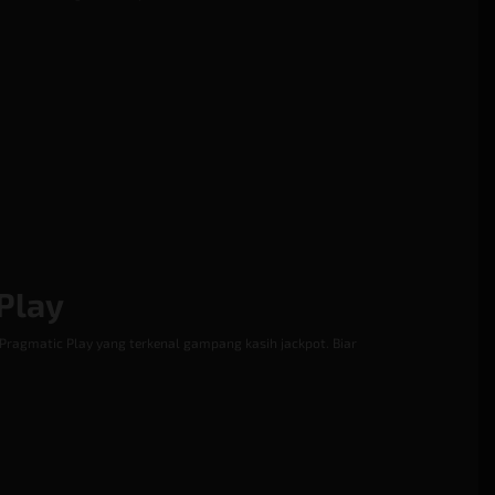
uPlay
ragmatic Play yang terkenal gampang kasih jackpot. Biar