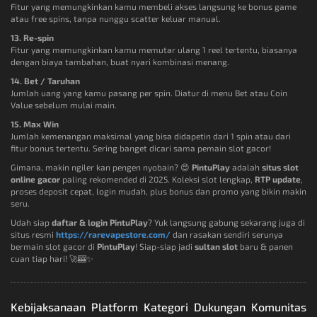
Fitur yang memungkinkan kamu membeli akses langsung ke bonus game
atau free spins, tanpa nunggu scatter keluar manual.
13. Re-spin
Fitur yang memungkinkan kamu memutar ulang 1 reel tertentu, biasanya
dengan biaya tambahan, buat nyari kombinasi menang.
14. Bet / Taruhan
Jumlah uang yang kamu pasang per spin. Diatur di menu Bet atau Coin
Value sebelum mulai main.
15. Max Win
Jumlah kemenangan maksimal yang bisa didapetin dari 1 spin atau dari
fitur bonus tertentu. Sering banget dicari sama pemain slot gacor!
Gimana, makin ngiler kan pengen nyobain? 😍
PintuPlay
adalah
situs slot
online gacor
paling rekomended di 2025. Koleksi slot lengkap,
RTP update
,
proses deposit cepat, login mudah, plus bonus dan promo yang bikin makin
seru.
Udah siap
daftar & login PintuPlay
? Yuk langsung gabung sekarang juga di
situs resmi
https://rarevapestore.com/
dan rasakan sendiri serunya
bermain slot gacor di
PintuPlay
! Siap-siap jadi
sultan slot
baru & panen
cuan tiap hari! 🚀🎰✨
Kebijaksanaan
Platform
Kategori
Dukungan
Komunitas