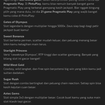
Pragmatic Play
. Di
PintuPlay
, kamu bisa nemuin banyak banget game
Pragmatic Play yang terkenal gampang kasih jackpot. Biar nggak bingung
pilih yang mana dulu, ini dia
21 game Pragmatic Play
yang wajib banget
kamu coba di PintuPlay:
Gates of Olympus
Slot legendaris dengan multiplier hingga 5000x. Zeus siap bagi-bagi petir
jackpot buat kamu!
Sweet Bonanza
Slot bertema permen, scatter mudah keluar, dan peluang menang besar
bikin kamu ketagihan main terus.
Starlight Princess
Versi "ceweknya Olympus", RTP tinggi dan scatter gampang. Banyak yang
bilang slot ini gacor banget!
Wild West Gold
Cowboy, wild lengket, dan free spin berpotensi big win yang bikin kamu jadi
sultan dadakan.
Sugar Rush
Slot dengan combo bertingkat dan peluang chain reaction. Setiap spin bisa
kasih kejutan cuan besar.
Aztec Gems
Slot simple 3x3 dengan multiplier besar. Cocok buat kamu yang suka main
slot klasik tapi gacor.