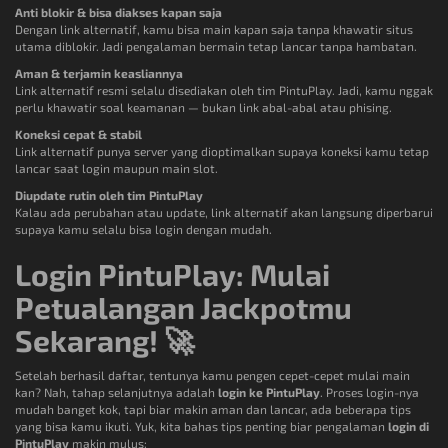
Anti blokir & bisa diakses kapan saja
Dengan link alternatif, kamu bisa main kapan saja tanpa khawatir situs
utama diblokir. Jadi pengalaman bermain tetap lancar tanpa hambatan.
Aman & terjamin keasliannya
Link alternatif resmi selalu disediakan oleh tim PintuPlay. Jadi, kamu nggak
perlu khawatir soal keamanan — bukan link abal-abal atau phising.
Koneksi cepat & stabil
Link alternatif punya server yang dioptimalkan supaya koneksi kamu tetap
lancar saat login maupun main slot.
Diupdate rutin oleh tim PintuPlay
Kalau ada perubahan atau update, link alternatif akan langsung diperbarui
supaya kamu selalu bisa login dengan mudah.
Login PintuPlay: Mulai
Petualangan Jackpotmu
Sekarang! 🚀
Setelah berhasil daftar, tentunya kamu pengen cepet-cepet mulai main
kan? Nah, tahap selanjutnya adalah
login ke PintuPlay
. Proses login-nya
mudah banget kok, tapi biar makin aman dan lancar, ada beberapa tips
yang bisa kamu ikuti. Yuk, kita bahas tips penting biar pengalaman
login di
PintuPlay
makin mulus: