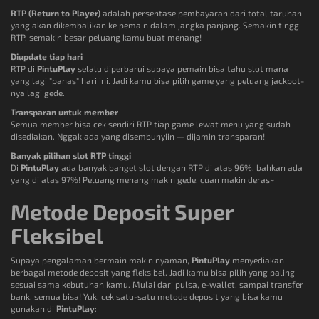
RTP (Return to Player)
adalah persentase pembayaran dari total taruhan
yang akan dikembalikan ke pemain dalam jangka panjang. Semakin tinggi
RTP, semakin besar peluang kamu buat menang!
Diupdate tiap hari
RTP di
PintuPlay
selalu diperbarui supaya pemain bisa tahu slot mana
yang lagi "panas" hari ini. Jadi kamu bisa pilih game yang peluang jackpot-
nya lagi gede.
Transparan untuk member
Semua member bisa cek sendiri RTP tiap game lewat menu yang sudah
disediakan. Nggak ada yang disembunyiin — dijamin transparan!
Banyak pilihan slot RTP tinggi
Di
PintuPlay
ada banyak banget slot dengan RTP di atas 96%, bahkan ada
yang di atas 97%! Peluang menang makin gede, cuan makin deras~
Metode Deposit Super
Fleksibel
Supaya pengalaman bermain makin nyaman,
PintuPlay
menyediakan
berbagai metode deposit yang fleksibel. Jadi kamu bisa pilih yang paling
sesuai sama kebutuhan kamu. Mulai dari pulsa, e-wallet, sampai transfer
bank, semua bisa! Yuk, cek satu-satu metode deposit yang bisa kamu
gunakan di
PintuPlay
: