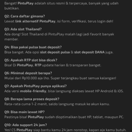
Banget!
PintuPlay
adalah situs resmi & terpercaya, banyak yang udah
buktikan.
Q2: Cara daftar gimana?
Lewat
link alternatif PintuPlay
, isi form, verifikasi, terus login deh!
Q3: Ada slot Thailand?
Ada dong! Slot Thailand di PintuPlay malah lagi jadi favorit banyak
member.
Q4: Bisa pakai pulsa buat deposit?
Bisa banget. Ada opsi
slot deposit pulsa
&
slot deposit DANA
juga.
Q5: Apakah RTP slot bisa dicek?
Bisa! Di
PintuPlay
,
RTP
update harian & transparan banget.
Q6: Minimal deposit berapa?
Mulai dari Rp10.000 aja lho. Super terjangkau buat semua kalangan!
Q7: Apakah PintuPlay punya aplikasi?
Ada versi
mobile-friendly
, bisa langsung diakses lewat HP Android & iOS.
Q8: Berapa lama proses deposit?
Rata-rata cuma 1-2 menit, saldo langsung masuk ke akun kamu.
Q9: Bisa main lewat HP?
Pastinya bisa!
PintuPlay
sudah dioptimalkan buat HP, tablet, maupun PC.
Q10: Ada support 24 jam?
Yes! CS
PintuPlay
siap bantu kamu 24 jam nonstop, kapan aja kamu butuh.