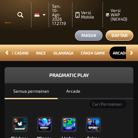
Sen,
10-
Versi
Versi
Agt-
WAP
Mobile
2026
(NEX4D)
17.27.19
MASUK
DAFTAR
LIVE CASINO
RACE
OLAHRAGA
CRASH GAME
ARCADE
E
PRAGMATIC PLAY
Semua permainan
Arcade