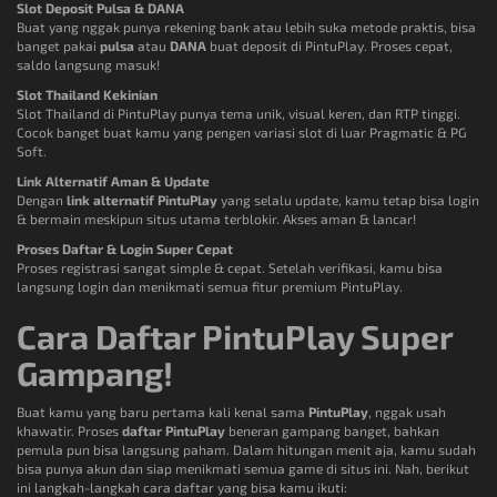
Slot Deposit Pulsa & DANA
Buat yang nggak punya rekening bank atau lebih suka metode praktis, bisa
banget pakai
pulsa
atau
DANA
buat deposit di PintuPlay. Proses cepat,
saldo langsung masuk!
Slot Thailand Kekinian
Slot Thailand di PintuPlay punya tema unik, visual keren, dan RTP tinggi.
Cocok banget buat kamu yang pengen variasi slot di luar Pragmatic & PG
Soft.
Link Alternatif Aman & Update
Dengan
link alternatif PintuPlay
yang selalu update, kamu tetap bisa login
& bermain meskipun situs utama terblokir. Akses aman & lancar!
Proses Daftar & Login Super Cepat
Proses registrasi sangat simple & cepat. Setelah verifikasi, kamu bisa
langsung login dan menikmati semua fitur premium PintuPlay.
Cara Daftar PintuPlay Super
Gampang!
Buat kamu yang baru pertama kali kenal sama
PintuPlay
, nggak usah
khawatir. Proses
daftar PintuPlay
beneran gampang banget, bahkan
pemula pun bisa langsung paham. Dalam hitungan menit aja, kamu sudah
bisa punya akun dan siap menikmati semua game di situs ini. Nah, berikut
ini langkah-langkah cara daftar yang bisa kamu ikuti: