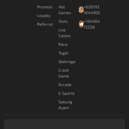
Promosi
Hot
+628193
Games
1844900
Loyalty
Slots
+194984
Referral
72238
Live
Casino
Race
Togel
Olahraga
Crash
Game
Arcade
E-Sports
Sabung
Ayam