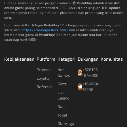
Gimana, makin ngiler kan pengen nyobain? 😍
PintuPlay
adalah
situs slot
online gacor
paling rekomended di 2025. Koleksi slot lengkap,
RTP update
,
proses deposit cepat, login mudah, plus bonus dan promo yang bikin makin
seru.
Udah siap
daftar & login PintuPlay
? Yuk langsung gabung sekarang juga di
situs resmi
https://rarevapestore.com/
dan rasakan sendiri serunya
bermain slot gacor di
PintuPlay
! Siap-siap jadi
sultan slot
baru & panen
cuan tiap hari! 🚀🎰✨
Kebijaksanaan
Platform
Kategori
Dukungan
Komunitas
Promosi
Hot
+628193
Games
1844900
Loyalty
Slots
+194984
Referral
72238
Live
Casino
Race
Togel
Olahraga