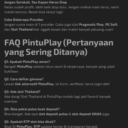
Jangan Serakah, Tau Kapan Harus Stop
Kalau sudah profit, lebih baik stop dulu. Jangan maksa main terus, nanti
malah boncos. Besok bisa lanjut lagi~
Coba Beberapa Provider
Jangan cuma main di 1 provider. Coba juga slot
Pragmatic Play
,
PG Soft
,
dan
Slot Thailand
biar nggak bosen dan makin banyak peluang cuan!
FAQ PintuPlay (Pertanyaan
yang Sering Ditanya)
Q1: Apakah PintuPlay aman?
Banget!
PintuPlay
adalah situs resmi & terpercaya, banyak yang udah
buktikan.
Q2: Cara daftar gimana?
Lewat
link alternatif PintuPlay
, isi form, verifikasi, terus login deh!
Q3: Ada slot Thailand?
Ada dong! Slot Thailand di PintuPlay malah lagi jadi favorit banyak
member.
Q4: Bisa pakai pulsa buat deposit?
Bisa banget. Ada opsi
slot deposit pulsa
&
slot deposit DANA
juga.
Q5: Apakah RTP slot bisa dicek?
Bisa! Di
PintuPlay
,
RTP
update harian & transparan banget.