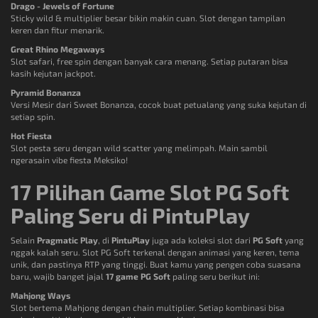
Drago - Jewels of Fortune
Sticky wild & multiplier besar bikin makin cuan. Slot dengan tampilan
keren dan fitur menarik.
Great Rhino Megaways
Slot safari, free spin dengan banyak cara menang. Setiap putaran bisa
kasih kejutan jackpot.
Pyramid Bonanza
Versi Mesir dari Sweet Bonanza, cocok buat petualang yang suka kejutan di
setiap spin.
Hot Fiesta
Slot pesta seru dengan wild scatter yang melimpah. Main sambil
ngerasain vibe fiesta Meksiko!
17 Pilihan Game Slot PG Soft
Paling Seru di PintuPlay
Selain
Pragmatic Play
, di
PintuPlay
juga ada koleksi slot dari
PG Soft
yang
nggak kalah seru. Slot PG Soft terkenal dengan animasi yang keren, tema
unik, dan pastinya RTP yang tinggi. Buat kamu yang pengen coba suasana
baru, wajib banget jajal
17 game PG Soft
paling seru berikut ini:
Mahjong Ways
Slot bertema Mahjong dengan chain multiplier. Setiap kombinasi bisa