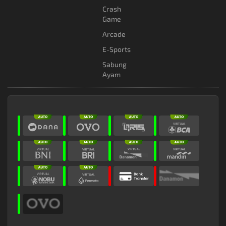
Crash
Game
Arcade
E-Sports
Sabung
Ayam