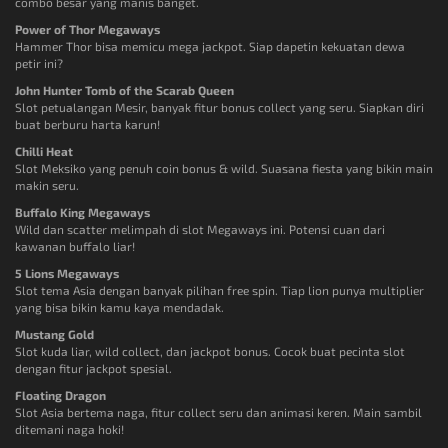
combo besar yang manis banget.
Power of Thor Megaways
Hammer Thor bisa memicu mega jackpot. Siap dapetin kekuatan dewa
petir ini?
John Hunter Tomb of the Scarab Queen
Slot petualangan Mesir, banyak fitur bonus collect yang seru. Siapkan diri
buat berburu harta karun!
Chilli Heat
Slot Meksiko yang penuh coin bonus & wild. Suasana fiesta yang bikin main
makin seru.
Buffalo King Megaways
Wild dan scatter melimpah di slot Megaways ini. Potensi cuan dari
kawanan buffalo liar!
5 Lions Megaways
Slot tema Asia dengan banyak pilihan free spin. Tiap lion punya multiplier
yang bisa bikin kamu kaya mendadak.
Mustang Gold
Slot kuda liar, wild collect, dan jackpot bonus. Cocok buat pecinta slot
dengan fitur jackpot spesial.
Floating Dragon
Slot Asia bertema naga, fitur collect seru dan animasi keren. Main sambil
ditemani naga hoki!