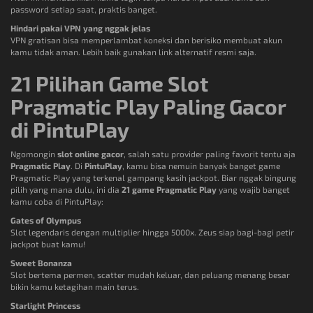
password setiap saat, praktis banget.
Hindari pakai VPN yang nggak jelas
VPN gratisan bisa memperlambat koneksi dan berisiko membuat akun
kamu tidak aman. Lebih baik gunakan link alternatif resmi saja.
21 Pilihan Game Slot
Pragmatic Play Paling Gacor
di PintuPlay
Ngomongin
slot online gacor
, salah satu provider paling favorit tentu aja
Pragmatic Play
. Di
PintuPlay
, kamu bisa nemuin banyak banget game
Pragmatic Play yang terkenal gampang kasih jackpot. Biar nggak bingung
pilih yang mana dulu, ini dia
21 game Pragmatic Play
yang wajib banget
kamu coba di PintuPlay:
Gates of Olympus
Slot legendaris dengan multiplier hingga 5000x. Zeus siap bagi-bagi petir
jackpot buat kamu!
Sweet Bonanza
Slot bertema permen, scatter mudah keluar, dan peluang menang besar
bikin kamu ketagihan main terus.
Starlight Princess