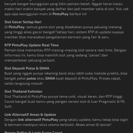
banyak banget keunggulan yang bikin pemain betah. Nggak heran kalau
makin hari makin banyak yang daftar dan jadi member setia di sini. Yuk, cek
apa saja keunggulan main di
PintuPlay
berikut ini!
Slot Gacor Setiap Hari
Di
PintuPlay
, semua game slot yang disediakan punya peluang menang
yang tinggi alias gacor banget! Setiap hari, sistem RTP di-update supaya
member bisa merasakan pengalaman bermain yang fair & seru.
RTP PintuPlay Update Real Time
Pemain bisa memantau RTP masing-masing slot secara real time. Dengan
informasi ini, kamu bisa memilih slot yang sedang “panas” dan
memperbesar peluang jackpot.
Slot Deposit Pulsa & DANA
Buat yang nggak punya rekening bank atau lebih suka metode praktis, bisa
banget pakai
pulsa
atau
DANA
buat deposit di PintuPlay. Proses cepat,
saldo langsung masuk!
Slot Thailand Kekinian
Slot Thailand di PintuPlay punya tema unik, visual keren, dan RTP tinggi.
Cocok banget buat kamu yang pengen variasi slot di luar Pragmatic & PG
Soft.
Link Alternatif Aman & Update
Dengan
link alternatif PintuPlay
yang selalu update, kamu tetap bisa login
& bermain meskipun situs utama terblokir. Akses aman & lancar!
Proses Daftar & Login Super Cepat