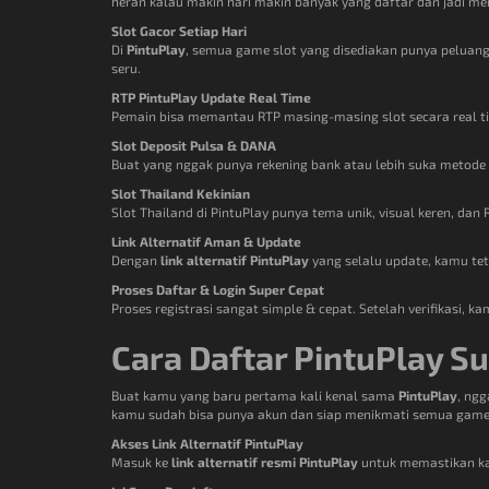
heran kalau makin hari makin banyak yang daftar dan jadi memb
Slot Gacor Setiap Hari
Di
PintuPlay
, semua game slot yang disediakan punya peluang
seru.
RTP PintuPlay Update Real Time
Pemain bisa memantau RTP masing-masing slot secara real ti
Slot Deposit Pulsa & DANA
Buat yang nggak punya rekening bank atau lebih suka metode 
Slot Thailand Kekinian
Slot Thailand di PintuPlay punya tema unik, visual keren, dan
Link Alternatif Aman & Update
Dengan
link alternatif PintuPlay
yang selalu update, kamu tet
Proses Daftar & Login Super Cepat
Proses registrasi sangat simple & cepat. Setelah verifikasi, 
Cara Daftar PintuPlay S
Buat kamu yang baru pertama kali kenal sama
PintuPlay
, ngg
kamu sudah bisa punya akun dan siap menikmati semua game di 
Akses Link Alternatif PintuPlay
Masuk ke
link alternatif resmi PintuPlay
untuk memastikan ka