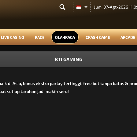
Jum, 07-Agt-2026 11.0
LIVE CASINO
RACE
OLAHRAGA
CRASH GAME
ARCADE
BTI GAMING
aik di Asia, bonus ekstra parlay tertinggi, free bet tanpa batas & pro
at setiap taruhan jadi makin seru!