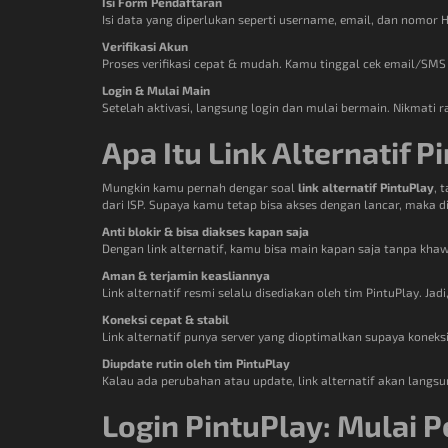
Isi Form Pendaftaran
Isi data yang diperlukan seperti username, email, dan nomor 
Verifikasi Akun
Proses verifikasi cepat & mudah. Kamu tinggal cek email/SMS 
Login & Mulai Main
Setelah aktivasi, langsung login dan mulai bermain. Nikmati ra
Apa Itu Link Alternatif P
Mungkin kamu pernah dengar soal
link alternatif PintuPlay
, 
dari ISP. Supaya kamu tetap bisa akses dengan lancar, maka
Anti blokir & bisa diakses kapan saja
Dengan link alternatif, kamu bisa main kapan saja tanpa kha
Aman & terjamin keasliannya
Link alternatif resmi selalu disediakan oleh tim PintuPlay. J
Koneksi cepat & stabil
Link alternatif punya server yang dioptimalkan supaya koneks
Diupdate rutin oleh tim PintuPlay
Kalau ada perubahan atau update, link alternatif akan langs
Login PintuPlay: Mulai 