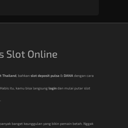
 Slot Online
ot Thailand
, bahkan
slot deposit pulsa
&
DANA
dengan cara
Habis itu, kamu bisa langsung
login
dan mulai putar slot
✨
banyak banget keunggulan yang bikin pemain betah. Nggak