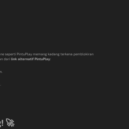
nline seperti PintuPlay memang kadang terkena pemblokiran
an dari
link alternatif PintuPlay
:
n.
.
! 🚀