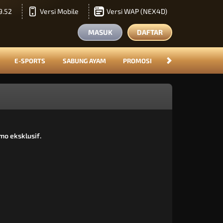
9.52
Versi Mobile
Versi WAP (NEX4D)
MASUK
DAFTAR
E-SPORTS
SABUNG AYAM
PROMOSI
mo eksklusif.