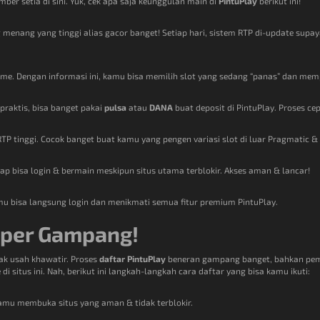
er setia di sini. Yuk, cek apa saja keunggulan main di
PintuPlay
berikut ini!
 menang yang tinggi alias gacor banget! Setiap hari, sistem RTP di-update su
me. Dengan informasi ini, kamu bisa memilih slot yang sedang “panas” dan mem
praktis, bisa banget pakai
pulsa
atau
DANA
buat deposit di PintuPlay. Proses ce
 RTP tinggi. Cocok banget buat kamu yang pengen variasi slot di luar Pragmatic &
ap bisa login & bermain meskipun situs utama terblokir. Akses aman & lancar!
kamu bisa langsung login dan menikmati semua fitur premium PintuPlay.
uper Gampang!
ak usah khawatir. Proses
daftar PintuPlay
beneran gampang banget, bahkan pemu
situs ini. Nah, berikut ini langkah-langkah cara daftar yang bisa kamu ikuti:
mu membuka situs yang aman & tidak terblokir.