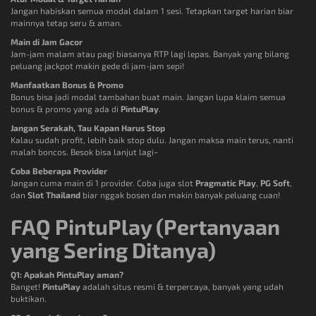
Jangan habiskan semua modal dalam 1 sesi. Tetapkan target harian biar
mainnya tetap seru & aman.
Main di Jam Gacor
Jam-jam malam atau pagi biasanya RTP lagi lepas. Banyak yang bilang
peluang jackpot makin gede di jam-jam sepi!
Manfaatkan Bonus & Promo
Bonus bisa jadi modal tambahan buat main. Jangan lupa klaim semua
bonus & promo yang ada di
PintuPlay
.
Jangan Serakah, Tau Kapan Harus Stop
Kalau sudah profit, lebih baik stop dulu. Jangan maksa main terus, nanti
malah boncos. Besok bisa lanjut lagi~
Coba Beberapa Provider
Jangan cuma main di 1 provider. Coba juga slot
Pragmatic Play
,
PG Soft
,
dan
Slot Thailand
biar nggak bosen dan makin banyak peluang cuan!
FAQ PintuPlay (Pertanyaan
yang Sering Ditanya)
Q1: Apakah PintuPlay aman?
Banget!
PintuPlay
adalah situs resmi & terpercaya, banyak yang udah
buktikan.