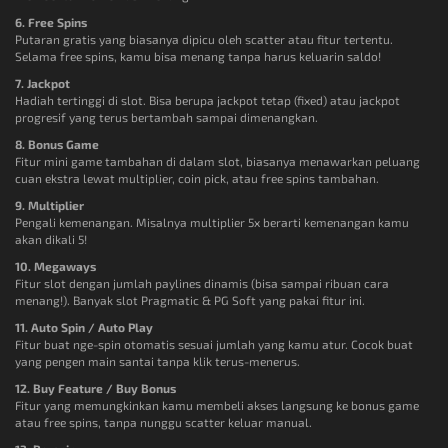
6. Free Spins
Putaran gratis yang biasanya dipicu oleh scatter atau fitur tertentu.
Selama free spins, kamu bisa menang tanpa harus keluarin saldo!
7. Jackpot
Hadiah tertinggi di slot. Bisa berupa jackpot tetap (fixed) atau jackpot
progresif yang terus bertambah sampai dimenangkan.
8. Bonus Game
Fitur mini game tambahan di dalam slot, biasanya menawarkan peluang
cuan ekstra lewat multiplier, coin pick, atau free spins tambahan.
9. Multiplier
Pengali kemenangan. Misalnya multiplier 5x berarti kemenangan kamu
akan dikali 5!
10. Megaways
Fitur slot dengan jumlah paylines dinamis (bisa sampai ribuan cara
menang!). Banyak slot Pragmatic & PG Soft yang pakai fitur ini.
11. Auto Spin / Auto Play
Fitur buat nge-spin otomatis sesuai jumlah yang kamu atur. Cocok buat
yang pengen main santai tanpa klik terus-menerus.
12. Buy Feature / Buy Bonus
Fitur yang memungkinkan kamu membeli akses langsung ke bonus game
atau free spins, tanpa nunggu scatter keluar manual.