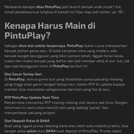
Penasaran kenapa
situs PintuPlay
jadi favorit banyak anak muda? Yuk,
simak penjelasannya lengkap di bawah ini! Siap-siap jadi sultan, ya~ 🤑✨
Kenapa Harus Main di
PintuPlay?
Sebagai
situs slot online terpercaya
,
PintuPlay
bukan cuma menawarkan
banyak pilihan game seru. Di balik tampilan situs yang modern, ada
banyak banget keunggulan yang bikin pemain betah. Nggak heran kalau
makin hari makin banyak yang daftar dan jadi member setia di sini. Yuk, cek
apa saja keunggulan main di
PintuPlay
berikut ini!
Slot Gacor Setiap Hari
Di
PintuPlay
, semua game slot yang disediakan punya peluang menang
yang tinggi alias gacor banget! Setiap hari, sistem RTP di-update supaya
member bisa merasakan pengalaman bermain yang fair & seru.
RTP PintuPlay Update Real Time
Pemain bisa memantau RTP masing-masing slot secara real time. Dengan
informasi ini, kamu bisa memilih slot yang sedang “panas” dan
memperbesar peluang jackpot.
Slot Deposit Pulsa & DANA
Buat yang nggak punya rekening bank atau lebih suka metode praktis, bisa
banget pakai
pulsa
atau
DANA
buat deposit di PintuPlay. Proses cepat,