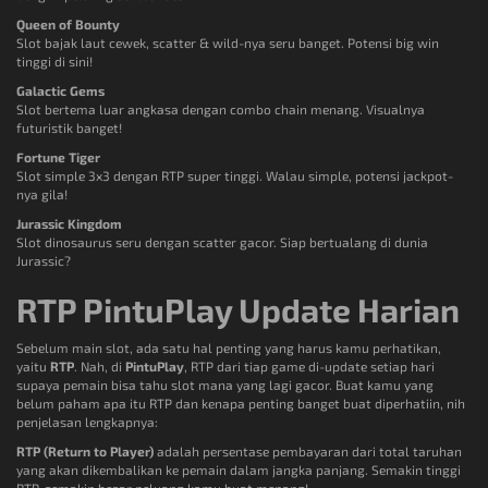
Queen of Bounty
Slot bajak laut cewek, scatter & wild-nya seru banget. Potensi big win
tinggi di sini!
Galactic Gems
Slot bertema luar angkasa dengan combo chain menang. Visualnya
futuristik banget!
Fortune Tiger
Slot simple 3x3 dengan RTP super tinggi. Walau simple, potensi jackpot-
nya gila!
Jurassic Kingdom
Slot dinosaurus seru dengan scatter gacor. Siap bertualang di dunia
Jurassic?
RTP PintuPlay Update Harian
Sebelum main slot, ada satu hal penting yang harus kamu perhatikan,
yaitu
RTP
. Nah, di
PintuPlay
, RTP dari tiap game di-update setiap hari
supaya pemain bisa tahu slot mana yang lagi gacor. Buat kamu yang
belum paham apa itu RTP dan kenapa penting banget buat diperhatiin, nih
penjelasan lengkapnya:
RTP (Return to Player)
adalah persentase pembayaran dari total taruhan
yang akan dikembalikan ke pemain dalam jangka panjang. Semakin tinggi