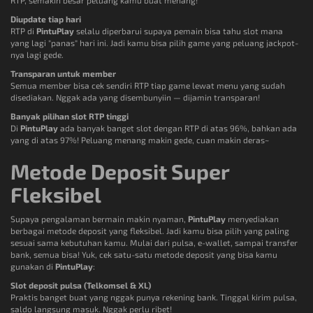
RTP, semakin besar peluang kamu buat menang!
Diupdate tiap hari
RTP di
PintuPlay
selalu diperbarui supaya pemain bisa tahu slot mana
yang lagi "panas" hari ini. Jadi kamu bisa pilih game yang peluang jackpot-
nya lagi gede.
Transparan untuk member
Semua member bisa cek sendiri RTP tiap game lewat menu yang sudah
disediakan. Nggak ada yang disembunyiin — dijamin transparan!
Banyak pilihan slot RTP tinggi
Di
PintuPlay
ada banyak banget slot dengan RTP di atas 96%, bahkan ada
yang di atas 97%! Peluang menang makin gede, cuan makin deras~
Metode Deposit Super
Fleksibel
Supaya pengalaman bermain makin nyaman,
PintuPlay
menyediakan
berbagai metode deposit yang fleksibel. Jadi kamu bisa pilih yang paling
sesuai sama kebutuhan kamu. Mulai dari pulsa, e-wallet, sampai transfer
bank, semua bisa! Yuk, cek satu-satu metode deposit yang bisa kamu
gunakan di
PintuPlay
:
Slot deposit pulsa (Telkomsel & XL)
Praktis banget buat yang nggak punya rekening bank. Tinggal kirim pulsa,
saldo langsung masuk. Nggak perlu ribet!