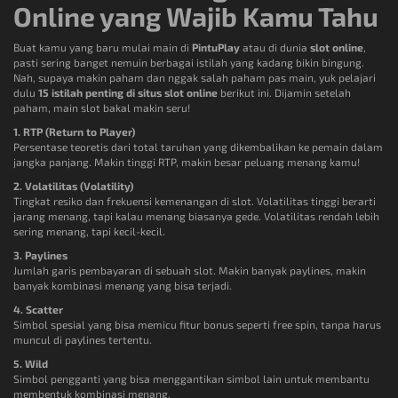
Online yang Wajib Kamu Tahu
Buat kamu yang baru mulai main di
PintuPlay
atau di dunia
slot online
,
pasti sering banget nemuin berbagai istilah yang kadang bikin bingung.
Nah, supaya makin paham dan nggak salah paham pas main, yuk pelajari
dulu
15 istilah penting di situs slot online
berikut ini. Dijamin setelah
paham, main slot bakal makin seru!
1. RTP (Return to Player)
Persentase teoretis dari total taruhan yang dikembalikan ke pemain dalam
jangka panjang. Makin tinggi RTP, makin besar peluang menang kamu!
2. Volatilitas (Volatility)
Tingkat resiko dan frekuensi kemenangan di slot. Volatilitas tinggi berarti
jarang menang, tapi kalau menang biasanya gede. Volatilitas rendah lebih
sering menang, tapi kecil-kecil.
3. Paylines
Jumlah garis pembayaran di sebuah slot. Makin banyak paylines, makin
banyak kombinasi menang yang bisa terjadi.
4. Scatter
Simbol spesial yang bisa memicu fitur bonus seperti free spin, tanpa harus
muncul di paylines tertentu.
5. Wild
Simbol pengganti yang bisa menggantikan simbol lain untuk membantu
membentuk kombinasi menang.