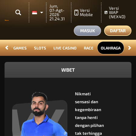
Jum,
Versi
07-Agt-
Versi
WAP
2026
Mobile
(NEX4D)
21.24.31
MASUK
DAFTAR
HOT GAMES
SLOTS
LIVE CASINO
RACE
OLAHRAGA
CRA
WBET
Nikmati
sensasi dan
kegembiraan
tanpa henti
dengan pilihan
tak terhingga