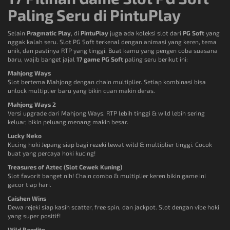
Paling Seru di PintuPlay
Selain
Pragmatic Play
, di
PintuPlay
juga ada koleksi slot dari
PG Soft
yang
nggak kalah seru. Slot PG Soft terkenal dengan animasi yang keren, tema
unik, dan pastinya RTP yang tinggi. Buat kamu yang pengen coba suasana
baru, wajib banget jajal
17 game PG Soft
paling seru berikut ini:
Mahjong Ways
Slot bertema Mahjong dengan chain multiplier. Setiap kombinasi bisa
unlock multiplier baru yang bikin cuan makin deras.
Mahjong Ways 2
Versi upgrade dari Mahjong Ways. RTP lebih tinggi & wild lebih sering
keluar, bikin peluang menang makin besar.
Lucky Neko
Kucing hoki Jepang siap bagi rezeki lewat wild & multiplier tinggi. Cocok
buat yang percaya hoki kucing!
Treasures of Aztec (Slot Cewek Kuning)
Slot favorit banget nih! Chain combo & multiplier keren bikin game ini
gacor tiap hari.
Caishen Wins
Dewa rejeki siap kasih scatter, free spin, dan jackpot. Slot dengan vibe hoki
yang super positif!
Wild Bandito