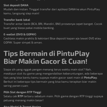
Slot deposit DANA
Mudah dan instan. Tinggal transfer dari aplikasi DANA ke akun PintuPlay
kamu, langsung siap main!
Transfer bank lokal
Transfer antar bank (BCA, BRI, Mandiri, BNI) prosesnya cepet banget. Cocok
buat yang biasa pakai mobile banking.
E-wallet (OVO & GOPAY)
Cashless makin praktis & kekinian! Bisa deposit kapan aja lewat OVO atau
GOPAY. Super simpel & aman.
Tips Bermain di PintuPlay
Biar Makin Gacor & Cuan!
Siapa sih yang nggak pengen menang terus waktu main slot? Nah,
meskipun slot itu game yang mengandalkan keberuntungan, ada beberapa
tips yang bisa bantu kamu supaya makin gacor saat main di
PintuPlay
.
Berikut ini beberapa tips bermain yang bisa kamu terapkan biar makin
sering panen cuan:
Pilih Slot dengan RTP Tinggi
Selalu cek
RTP
terbaru sebelum main. Pilih game dengan RTP tinggi supaya
peluang menang makin besar!
Atur Modal & Target Harian