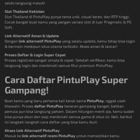
saldo langsung masuk!
Slot Thailand Kekinian
Slot Thailand di PintuPlay punya tema unik, visual keren, dan RTP tinggi.
Cocok banget buat kamu yang pengen variasi slot di luar Pragmatic & PG
Soft.
Link Alternatif Aman & Update
Dengan
link alternatif PintuPlay
yang selalu update, kamu tetap bisa login
& bermain meskipun situs utama terblokir. Akses aman & lancar!
Proses Daftar & Login Super Cepat
Proses registrasi sangat simple & cepat. Setelah verifikasi, kamu bisa
langsung login dan menikmati semua fitur premium PintuPlay.
Cara Daftar PintuPlay Super
Gampang!
Buat kamu yang baru pertama kali kenal sama
PintuPlay
, nggak usah
khawatir. Proses
daftar PintuPlay
beneran gampang banget, bahkan
pemula pun bisa langsung paham. Dalam hitungan menit aja, kamu sudah
bisa punya akun dan siap menikmati semua game di situs ini. Nah, berikut
ini langkah-langkah cara daftar yang bisa kamu ikuti:
Akses Link Alternatif PintuPlay
Masuk ke
link alternatif resmi PintuPlay
untuk memastikan kamu