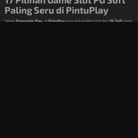
Paling Seru di PintuPlay
Selain
Pragmatic Play
, di
PintuPlay
juga ada koleksi slot dari
PG Soft
yang
nggak kalah seru. Slot PG Soft terkenal dengan animasi yang keren, tema
unik, dan pastinya RTP yang tinggi. Buat kamu yang pengen coba suasana
baru, wajib banget jajal
17 game PG Soft
paling seru berikut ini:
Mahjong Ways
Slot bertema Mahjong dengan chain multiplier. Setiap kombinasi bisa
unlock multiplier baru yang bikin cuan makin deras.
Mahjong Ways 2
Versi upgrade dari Mahjong Ways. RTP lebih tinggi & wild lebih sering
keluar, bikin peluang menang makin besar.
Lucky Neko
Kucing hoki Jepang siap bagi rezeki lewat wild & multiplier tinggi. Cocok
buat yang percaya hoki kucing!
Treasures of Aztec (Slot Cewek Kuning)
Slot favorit banget nih! Chain combo & multiplier keren bikin game ini
gacor tiap hari.
Caishen Wins
Dewa rejeki siap kasih scatter, free spin, dan jackpot. Slot dengan vibe hoki
yang super positif!