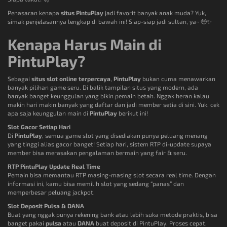
Penasaran kenapa
situs PintuPlay
jadi favorit banyak anak muda? Yuk,
simak penjelasannya lengkap di bawah ini! Siap-siap jadi sultan, ya~ 🤑✨
Kenapa Harus Main di
PintuPlay?
Sebagai
situs slot online terpercaya
,
PintuPlay
bukan cuma menawarkan
banyak pilihan game seru. Di balik tampilan situs yang modern, ada
banyak banget keunggulan yang bikin pemain betah. Nggak heran kalau
makin hari makin banyak yang daftar dan jadi member setia di sini. Yuk, cek
apa saja keunggulan main di
PintuPlay
berikut ini!
Slot Gacor Setiap Hari
Di
PintuPlay
, semua game slot yang disediakan punya peluang menang
yang tinggi alias gacor banget! Setiap hari, sistem RTP di-update supaya
member bisa merasakan pengalaman bermain yang fair & seru.
RTP PintuPlay Update Real Time
Pemain bisa memantau RTP masing-masing slot secara real time. Dengan
informasi ini, kamu bisa memilih slot yang sedang “panas” dan
memperbesar peluang jackpot.
Slot Deposit Pulsa & DANA
Buat yang nggak punya rekening bank atau lebih suka metode praktis, bisa
banget pakai
pulsa
atau
DANA
buat deposit di PintuPlay. Proses cepat,