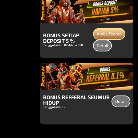
Ambil Promo
BONUS SETIAP
DEPOSIT 5 %
Detail
Tanggal akhir:
02-Mei-2050
BONUS REFFERAL SEUMUR
Detail
HIDUP
Tanggal akhir:
-