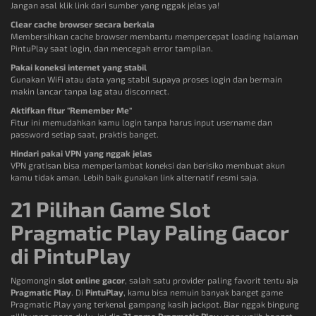
Jangan asal klik link dari sumber yang nggak jelas ya!
Clear cache browser secara berkala
Membersihkan cache browser membantu mempercepat loading halaman
PintuPlay saat login, dan mencegah error tampilan.
Pakai koneksi internet yang stabil
Gunakan WiFi atau data yang stabil supaya proses login dan bermain
makin lancar tanpa lag atau disconnect.
Aktifkan fitur "Remember Me"
Fitur ini memudahkan kamu login tanpa harus input username dan
password setiap saat, praktis banget.
Hindari pakai VPN yang nggak jelas
VPN gratisan bisa memperlambat koneksi dan berisiko membuat akun
kamu tidak aman. Lebih baik gunakan link alternatif resmi saja.
21 Pilihan Game Slot
Pragmatic Play Paling Gacor
di PintuPlay
Ngomongin
slot online gacor
, salah satu provider paling favorit tentu aja
Pragmatic Play
. Di
PintuPlay
, kamu bisa nemuin banyak banget game
Pragmatic Play yang terkenal gampang kasih jackpot. Biar nggak bingung