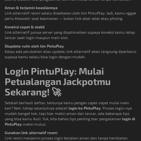
Aman & terjamin keasliannya
Link alternatif resmi selalu disediakan oleh tim PintuPlay. Jadi, kamu nggak
perlu khawatir soal keamanan — bukan link abal-abal atau phising.
Koneksi cepat & stabil
Link alternatif punya server yang dioptimalkan supaya koneksi kamu tetap
lancar saat login maupun main slot.
Diupdate rutin oleh tim PintuPlay
Kalau ada perubahan atau update, link alternatif akan langsung diperbarui
supaya kamu selalu bisa login dengan mudah.
Login PintuPlay: Mulai
Petualangan Jackpotmu
Sekarang! 🚀
Setelah berhasil daftar, tentunya kamu pengen cepet-cepet mulai main
kan? Nah, tahap selanjutnya adalah
login ke PintuPlay
. Proses login-nya
mudah banget kok, tapi biar makin aman dan lancar, ada beberapa tips
yang bisa kamu ikuti. Yuk, kita bahas tips penting biar pengalaman
login di
PintuPlay
makin mulus:
Gunakan link alternatif resmi
Link resmi menjamin proses login berjalan aman dan tanpa hambatan.