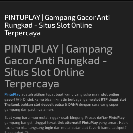
PINTUPLAY | Gampang Gacor Anti
Rungkad - Situs Slot Online
Terpercaya
PINTUPLAY | Gampang
Gacor Anti Rungkad -
Situs Slot Online
Terpercaya
PintuPlay
adalah pilihan tepat buat kamu yang suka main
slot online
gacor
! 🎰✨ Di sini, kamu bisa nikmatin berbagai game
slot RTP tinggi
,
slot
Thailand
, bahkan
slot deposit pulsa
&
DANA
dengan cara yang super
gampang dan pastinya aman.
Buat yang baru mau mulai, nggak usah bingung. Proses
daftar PintuPlay
gampang banget, tinggal lewat
link alternatif PintuPlay
yang aman. Habis
itu, kamu bisa langsung
login
dan mulai putar slot favorit kamu. Jackpot?
Siapa takut! 🚀