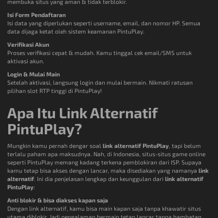
membuka situs yang aman & tidak terblokir.
Isi Form Pendaftaran
Isi data yang diperlukan seperti username, email, dan nomor HP. Semua
data dijaga ketat oleh sistem keamanan PintuPlay.
Verifikasi Akun
Proses verifikasi cepat & mudah. Kamu tinggal cek email/SMS untuk
aktivasi akun.
Login & Mulai Main
Setelah aktivasi, langsung login dan mulai bermain. Nikmati ratusan
pilihan slot RTP tinggi di PintuPlay!
Apa Itu Link Alternatif
PintuPlay?
Mungkin kamu pernah dengar soal
link alternatif PintuPlay
, tapi belum
terlalu paham apa maksudnya. Nah, di Indonesia, situs-situs game online
seperti PintuPlay memang kadang terkena pemblokiran dari ISP. Supaya
kamu tetap bisa akses dengan lancar, maka disediakan yang namanya
link
alternatif
. Ini dia penjelasan lengkap dan keunggulan dari
link alternatif
PintuPlay
:
Anti blokir & bisa diakses kapan saja
Dengan link alternatif, kamu bisa main kapan saja tanpa khawatir situs
utama diblokir. Jadi pengalaman bermain tetap lancar tanpa hambatan.