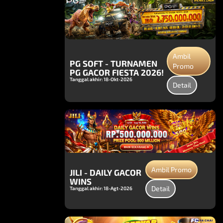
Ambil
PG SOFT - TURNAMEN
Promo
PG GACOR FIESTA 2026!
Tanggal akhir:
18-Okt-2026
Detail
Ambil Promo
JILI - DAILY GACOR
WINS
Detail
Tanggal akhir:
18-Agt-2026