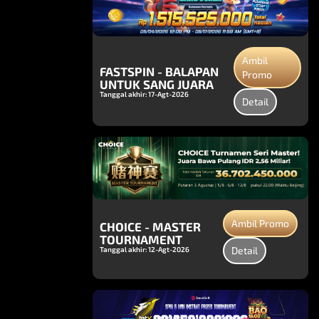
Ambil
FASTSPIN - BALAPAN
Promo
UNTUK SANG JUARA
Tanggal akhir:
17-Agt-2026
Detail
Ambil Promo
CHOICE - MASTER
TOURNAMENT
Detail
Tanggal akhir:
12-Agt-2026