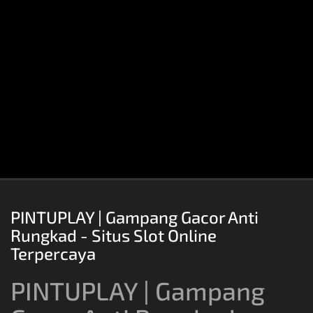
PINTUPLAY | Gampang Gacor Anti
Rungkad - Situs Slot Online
Terpercaya
PINTUPLAY | Gampang