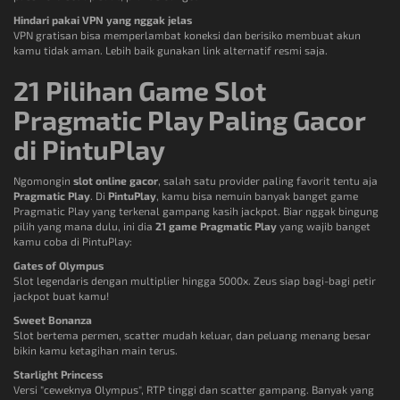
Hindari pakai VPN yang nggak jelas
VPN gratisan bisa memperlambat koneksi dan berisiko membuat akun
kamu tidak aman. Lebih baik gunakan link alternatif resmi saja.
21 Pilihan Game Slot
Pragmatic Play Paling Gacor
di PintuPlay
Ngomongin
slot online gacor
, salah satu provider paling favorit tentu aja
Pragmatic Play
. Di
PintuPlay
, kamu bisa nemuin banyak banget game
Pragmatic Play yang terkenal gampang kasih jackpot. Biar nggak bingung
pilih yang mana dulu, ini dia
21 game Pragmatic Play
yang wajib banget
kamu coba di PintuPlay:
Gates of Olympus
Slot legendaris dengan multiplier hingga 5000x. Zeus siap bagi-bagi petir
jackpot buat kamu!
Sweet Bonanza
Slot bertema permen, scatter mudah keluar, dan peluang menang besar
bikin kamu ketagihan main terus.
Starlight Princess
Versi "ceweknya Olympus", RTP tinggi dan scatter gampang. Banyak yang