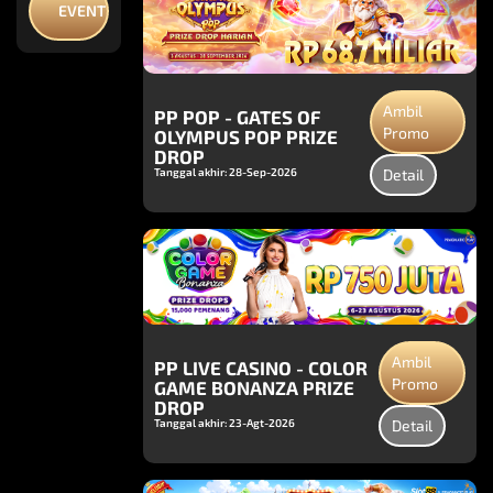
EVENT
Ambil
PP POP - GATES OF
Promo
OLYMPUS POP PRIZE
DROP
Detail
Tanggal akhir:
28-Sep-2026
Ambil
PP LIVE CASINO - COLOR
Promo
GAME BONANZA PRIZE
DROP
Detail
Tanggal akhir:
23-Agt-2026