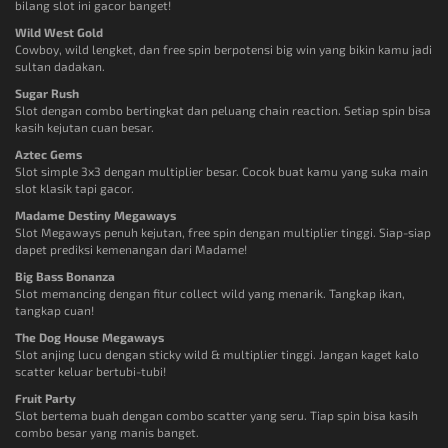
bilang slot ini gacor banget!
Wild West Gold
Cowboy, wild lengket, dan free spin berpotensi big win yang bikin kamu jadi
sultan dadakan.
Sugar Rush
Slot dengan combo bertingkat dan peluang chain reaction. Setiap spin bisa
kasih kejutan cuan besar.
Aztec Gems
Slot simple 3x3 dengan multiplier besar. Cocok buat kamu yang suka main
slot klasik tapi gacor.
Madame Destiny Megaways
Slot Megaways penuh kejutan, free spin dengan multiplier tinggi. Siap-siap
dapet prediksi kemenangan dari Madame!
Big Bass Bonanza
Slot memancing dengan fitur collect wild yang menarik. Tangkap ikan,
tangkap cuan!
The Dog House Megaways
Slot anjing lucu dengan sticky wild & multiplier tinggi. Jangan kaget kalo
scatter keluar bertubi-tubi!
Fruit Party
Slot bertema buah dengan combo scatter yang seru. Tiap spin bisa kasih
combo besar yang manis banget.