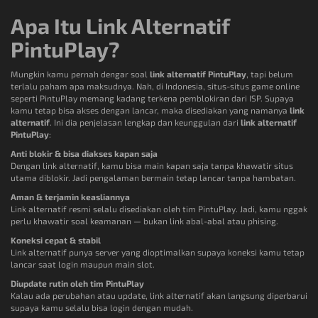
Apa Itu Link Alternatif
PintuPlay?
Mungkin kamu pernah dengar soal
link alternatif PintuPlay
, tapi belum
terlalu paham apa maksudnya. Nah, di Indonesia, situs-situs game online
seperti PintuPlay memang kadang terkena pemblokiran dari ISP. Supaya
kamu tetap bisa akses dengan lancar, maka disediakan yang namanya
link
alternatif
. Ini dia penjelasan lengkap dan keunggulan dari
link alternatif
PintuPlay
:
Anti blokir & bisa diakses kapan saja
Dengan link alternatif, kamu bisa main kapan saja tanpa khawatir situs
utama diblokir. Jadi pengalaman bermain tetap lancar tanpa hambatan.
Aman & terjamin keasliannya
Link alternatif resmi selalu disediakan oleh tim PintuPlay. Jadi, kamu nggak
perlu khawatir soal keamanan — bukan link abal-abal atau phising.
Koneksi cepat & stabil
Link alternatif punya server yang dioptimalkan supaya koneksi kamu tetap
lancar saat login maupun main slot.
Diupdate rutin oleh tim PintuPlay
Kalau ada perubahan atau update, link alternatif akan langsung diperbarui
supaya kamu selalu bisa login dengan mudah.