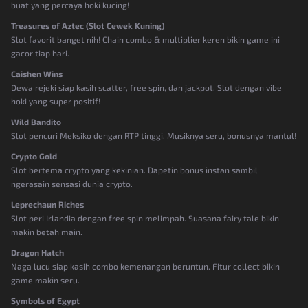
buat yang percaya hoki kucing!
Treasures of Aztec (Slot Cewek Kuning)
Slot favorit banget nih! Chain combo & multiplier keren bikin game ini
gacor tiap hari.
Caishen Wins
Dewa rejeki siap kasih scatter, free spin, dan jackpot. Slot dengan vibe
hoki yang super positif!
Wild Bandito
Slot pencuri Meksiko dengan RTP tinggi. Musiknya seru, bonusnya mantul!
Crypto Gold
Slot bertema crypto yang kekinian. Dapetin bonus instan sambil
ngerasain sensasi dunia crypto.
Leprechaun Riches
Slot peri Irlandia dengan free spin melimpah. Suasana fairy tale bikin
makin betah main.
Dragon Hatch
Naga lucu siap kasih combo kemenangan beruntun. Fitur collect bikin
game makin seru.
Symbols of Egypt