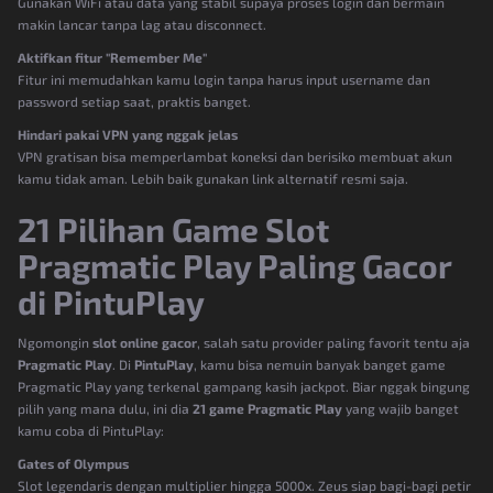
Gunakan WiFi atau data yang stabil supaya proses login dan bermain
makin lancar tanpa lag atau disconnect.
Aktifkan fitur "Remember Me"
Fitur ini memudahkan kamu login tanpa harus input username dan
password setiap saat, praktis banget.
Hindari pakai VPN yang nggak jelas
VPN gratisan bisa memperlambat koneksi dan berisiko membuat akun
kamu tidak aman. Lebih baik gunakan link alternatif resmi saja.
21 Pilihan Game Slot
Pragmatic Play Paling Gacor
di PintuPlay
Ngomongin
slot online gacor
, salah satu provider paling favorit tentu aja
Pragmatic Play
. Di
PintuPlay
, kamu bisa nemuin banyak banget game
Pragmatic Play yang terkenal gampang kasih jackpot. Biar nggak bingung
pilih yang mana dulu, ini dia
21 game Pragmatic Play
yang wajib banget
kamu coba di PintuPlay:
Gates of Olympus
Slot legendaris dengan multiplier hingga 5000x. Zeus siap bagi-bagi petir