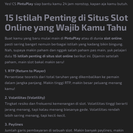
Yes! CS
PintuPlay
siap bantu kamu 24 jam nonstop, kapan aja kamu butuh.
15 Istilah Penting di Situs Slot
Online yang Wajib Kamu Tahu
Buat kamu yang baru mulai main di
PintuPlay
atau di dunia
slot online
,
pasti sering banget nemuin berbagai istilah yang kadang bikin bingung.
Nah, supaya makin paham dan nggak salah paham pas main, yuk pelajari
dulu
15 istilah penting di situs slot online
berikut ini. Dijamin setelah
paham, main slot bakal makin seru!
1. RTP (Return to Player)
Persentase teoretis dari total taruhan yang dikembalikan ke pemain
dalam jangka panjang. Makin tinggi RTP, makin besar peluang menang
kamu!
2. Volatilitas (Volatility)
Tingkat resiko dan frekuensi kemenangan di slot. Volatilitas tinggi berarti
jarang menang, tapi kalau menang biasanya gede. Volatilitas rendah
lebih sering menang, tapi kecil-kecil.
3. Paylines
Jumlah garis pembayaran di sebuah slot. Makin banyak paylines, makin