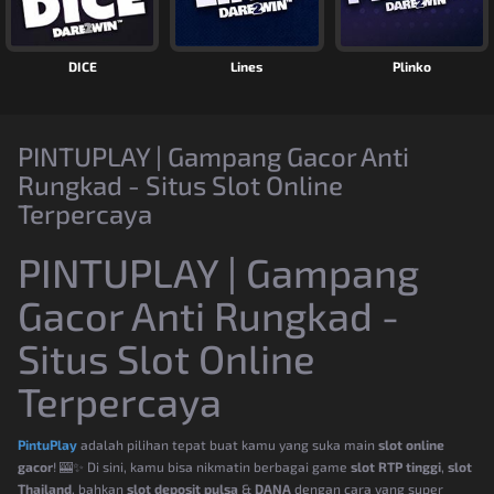
DICE
Lines
Plinko
PINTUPLAY | Gampang Gacor Anti
Rungkad - Situs Slot Online
Terpercaya
PINTUPLAY | Gampang
Gacor Anti Rungkad -
Situs Slot Online
Terpercaya
PintuPlay
adalah pilihan tepat buat kamu yang suka main
slot online
gacor
! 🎰✨ Di sini, kamu bisa nikmatin berbagai game
slot RTP tinggi
,
slot
Thailand
, bahkan
slot deposit pulsa
&
DANA
dengan cara yang super