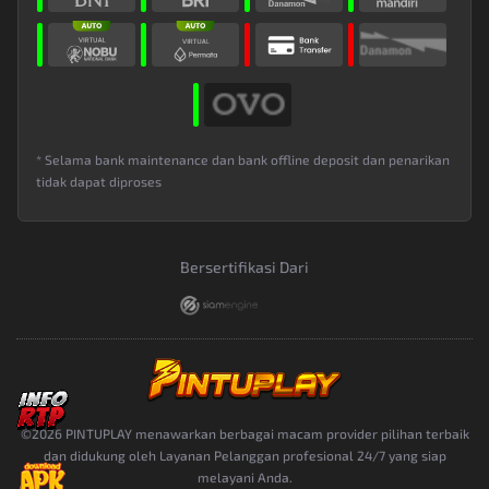
* Selama bank maintenance dan bank offline deposit dan penarikan
tidak dapat diproses
Bersertifikasi Dari
©2026 PINTUPLAY menawarkan berbagai macam provider pilihan terbaik
dan didukung oleh Layanan Pelanggan profesional 24/7 yang siap
melayani Anda.