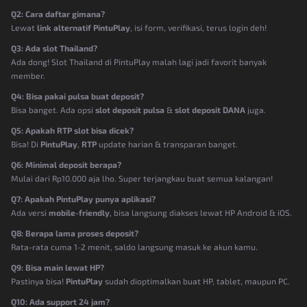
Q2: Cara daftar gimana?
Lewat
link alternatif PintuPlay
, isi form, verifikasi, terus login deh!
Q3: Ada slot Thailand?
Ada dong! Slot Thailand di PintuPlay malah lagi jadi favorit banyak
member.
Q4: Bisa pakai pulsa buat deposit?
Bisa banget. Ada opsi
slot deposit pulsa
&
slot deposit DANA
juga.
Q5: Apakah RTP slot bisa dicek?
Bisa! Di
PintuPlay
,
RTP
update harian & transparan banget.
Q6: Minimal deposit berapa?
Mulai dari Rp10.000 aja lho. Super terjangkau buat semua kalangan!
Q7: Apakah PintuPlay punya aplikasi?
Ada versi
mobile-friendly
, bisa langsung diakses lewat HP Android & iOS.
Q8: Berapa lama proses deposit?
Rata-rata cuma 1-2 menit, saldo langsung masuk ke akun kamu.
Q9: Bisa main lewat HP?
Pastinya bisa!
PintuPlay
sudah dioptimalkan buat HP, tablet, maupun PC.
Q10: Ada support 24 jam?