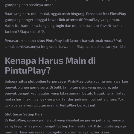
gampang dan pastinya aman.
Buat yang baru mau mulai, nggak usah bingung. Proses
daftar PintuPlay
gampang banget, tinggal lewat
link alternatif PintuPlay
yang aman.
Habis itu, kamu bisa langsung
login
dan mulai putar slot favorit kamu.
Jackpot? Siapa takut! 🚀
Penasaran kenapa
situs PintuPlay
jadi favorit banyak anak muda? Yuk,
simak penjelasannya lengkap di bawah ini! Siap-siap jadi sultan, ya~ 🤑✨
Kenapa Harus Main di
PintuPlay?
Sebagai
situs slot online terpercaya
,
PintuPlay
bukan cuma menawarkan
banyak pilihan game seru. Di balik tampilan situs yang modern, ada
banyak banget keunggulan yang bikin pemain betah. Nggak heran kalau
makin hari makin banyak yang daftar dan jadi member setia di sini. Yuk,
cek apa saja keunggulan main di
PintuPlay
berikut ini!
Slot Gacor Setiap Hari
Di
PintuPlay
, semua game slot yang disediakan punya peluang menang
yang tinggi alias gacor banget! Setiap hari, sistem RTP di-update supaya
member bisa merasakan pengalaman bermain yang fair & seru.