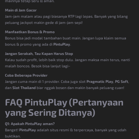
mainnya tetap seru & aman.
Main di Jam Gacor
Jam-jam malam atau pagi biasanya RTP lagi lepas. Banyak yang bilang
peluang jackpot makin gede di jam-jam sepi!
Manfaatkan Bonus & Promo
Bonus bisa jadi modal tambahan buat main. Jangan lupa klaim semua
bonus & promo yang ada di
PintuPlay
.
Jangan Serakah, Tau Kapan Harus Stop
Kalau sudah profit, lebih baik stop dulu. Jangan maksa main terus, nanti
malah boncos. Besok bisa lanjut lagi~
Coba Beberapa Provider
Jangan cuma main di 1 provider. Coba juga slot
Pragmatic Play
,
PG Soft
,
dan
Slot Thailand
biar nggak bosen dan makin banyak peluang cuan!
FAQ PintuPlay (Pertanyaan
yang Sering Ditanya)
Q1: Apakah PintuPlay aman?
Banget!
PintuPlay
adalah situs resmi & terpercaya, banyak yang udah
buktikan.