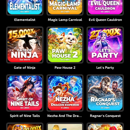
Elementalist
Magic Lamp Carnival
Evil Queen Cauldron
Gate of Ninja
Paw House 2
Let's Party
Spirit of Nine Tails
Nezha And The Dragon Emperor
Ragnar's Conquest