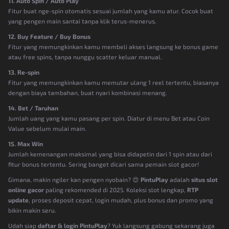
11. Auto Spin / Auto Play
Fitur buat nge-spin otomatis sesuai jumlah yang kamu atur. Cocok buat
yang pengen main santai tanpa klik terus-menerus.
12. Buy Feature / Buy Bonus
Fitur yang memungkinkan kamu membeli akses langsung ke bonus game
atau free spins, tanpa nunggu scatter keluar manual.
13. Re-spin
Fitur yang memungkinkan kamu memutar ulang 1 reel tertentu, biasanya
dengan biaya tambahan, buat nyari kombinasi menang.
14. Bet / Taruhan
Jumlah uang yang kamu pasang per spin. Diatur di menu Bet atau Coin
Value sebelum mulai main.
15. Max Win
Jumlah kemenangan maksimal yang bisa didapetin dari 1 spin atau dari
fitur bonus tertentu. Sering banget dicari sama pemain slot gacor!
Gimana, makin ngiler kan pengen nyobain? 😍
PintuPlay
adalah
situs slot
online gacor
paling rekomended di 2025. Koleksi slot lengkap,
RTP
update
, proses deposit cepat, login mudah, plus bonus dan promo yang
bikin makin seru.
Udah siap
daftar & login PintuPlay
? Yuk langsung gabung sekarang juga