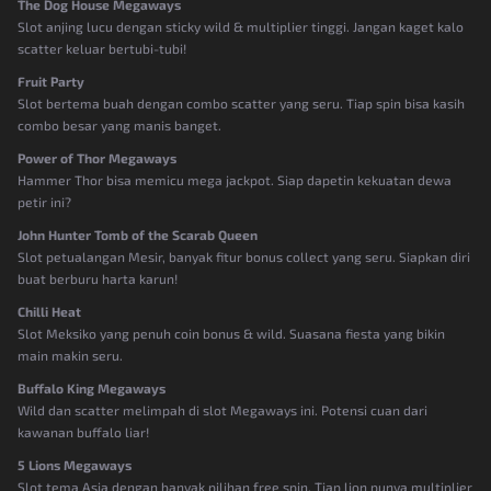
The Dog House Megaways
Slot anjing lucu dengan sticky wild & multiplier tinggi. Jangan kaget kalo
scatter keluar bertubi-tubi!
Fruit Party
Slot bertema buah dengan combo scatter yang seru. Tiap spin bisa kasih
combo besar yang manis banget.
Power of Thor Megaways
Hammer Thor bisa memicu mega jackpot. Siap dapetin kekuatan dewa
petir ini?
John Hunter Tomb of the Scarab Queen
Slot petualangan Mesir, banyak fitur bonus collect yang seru. Siapkan diri
buat berburu harta karun!
Chilli Heat
Slot Meksiko yang penuh coin bonus & wild. Suasana fiesta yang bikin
main makin seru.
Buffalo King Megaways
Wild dan scatter melimpah di slot Megaways ini. Potensi cuan dari
kawanan buffalo liar!
5 Lions Megaways
Slot tema Asia dengan banyak pilihan free spin. Tiap lion punya multiplier