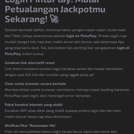
Petualangan Jackpotmu
Sekarang! 🚀
Setelah berhasil daftar, tentunya kamu pengen cepet-cepet mulai main
kan? Nah, tahap selanjutnya adalah
login ke PintuPlay
. Proses login-nya
mudah banget kok, tapi biar makin aman dan lancar, ada beberapa tips
yang bisa kamu ikuti. Yuk, kita bahas tips penting biar pengalaman
login di
PintuPlay
makin mulus:
Gunakan link alternatif resmi
Link resmi menjamin proses login berjalan aman dan tanpa hambatan.
Jangan asal klik link dari sumber yang nggak jelas ya!
Clear cache browser secara berkala
Membersihkan cache browser membantu mempercepat loading halaman
PintuPlay saat login, dan mencegah error tampilan.
Pakai koneksi internet yang stabil
Gunakan WiFi atau data yang stabil supaya proses login dan bermain
makin lancar tanpa lag atau disconnect.
Aktifkan fitur "Remember Me"
Fitur ini memudahkan kamu login tanpa harus input username dan