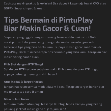
Cashless makin praktis & kekinian! Bisa deposit kapan aja lewat OVO atau
GOPAY. Super simpel & aman.
Tips Bermain di PintuPlay
Biar Makin Gacor & Cuan!
Siapa sih yang nggak pengen menang terus waktu main slot? Nah,
meskipun slot itu game yang mengandalkan keberuntungan, ada
beberapa tips yang bisa bantu kamu supaya makin gacor saat main di
PintuPlay
. Berikut ini beberapa tips bermain yang bisa kamu terapkan biar
makin sering panen cuan:
Pilih Slot dengan RTP Tinggi
Selalu cek
RTP
terbaru sebelum main. Pilih game dengan RTP tinggi
supaya peluang menang makin besar!
Atur Modal & Target Harian
Jangan habiskan semua modal dalam 1 sesi. Tetapkan target harian biar
mainnya tetap seru & aman.
Main di Jam Gacor
Jam-jam malam atau pagi biasanya RTP lagi lepas. Banyak yang bilang
peluang jackpot makin gede di jam-jam sepi!