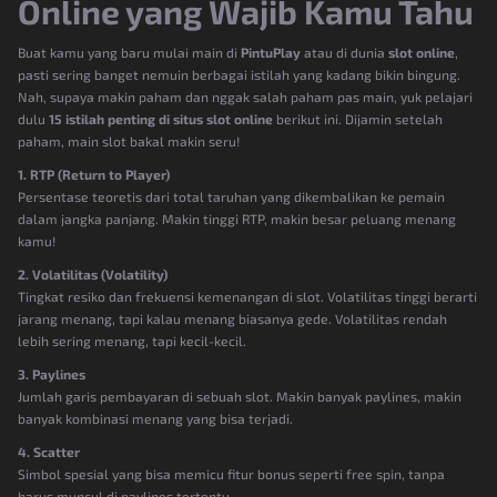
Online yang Wajib Kamu Tahu
Buat kamu yang baru mulai main di
PintuPlay
atau di dunia
slot online
,
pasti sering banget nemuin berbagai istilah yang kadang bikin bingung.
Nah, supaya makin paham dan nggak salah paham pas main, yuk pelajari
dulu
15 istilah penting di situs slot online
berikut ini. Dijamin setelah
paham, main slot bakal makin seru!
1. RTP (Return to Player)
Persentase teoretis dari total taruhan yang dikembalikan ke pemain
dalam jangka panjang. Makin tinggi RTP, makin besar peluang menang
kamu!
2. Volatilitas (Volatility)
Tingkat resiko dan frekuensi kemenangan di slot. Volatilitas tinggi berarti
jarang menang, tapi kalau menang biasanya gede. Volatilitas rendah
lebih sering menang, tapi kecil-kecil.
3. Paylines
Jumlah garis pembayaran di sebuah slot. Makin banyak paylines, makin
banyak kombinasi menang yang bisa terjadi.
4. Scatter
Simbol spesial yang bisa memicu fitur bonus seperti free spin, tanpa
harus muncul di paylines tertentu.