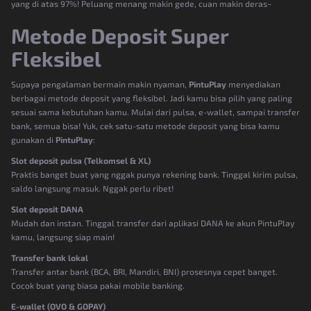
yang di atas 97%! Peluang menang makin gede, cuan makin deras~
Metode Deposit Super
Fleksibel
Supaya pengalaman bermain makin nyaman,
PintuPlay
menyediakan
berbagai metode deposit yang fleksibel. Jadi kamu bisa pilih yang paling
sesuai sama kebutuhan kamu. Mulai dari pulsa, e-wallet, sampai transfer
bank, semua bisa! Yuk, cek satu-satu metode deposit yang bisa kamu
gunakan di
PintuPlay
:
Slot deposit pulsa (Telkomsel & XL)
Praktis banget buat yang nggak punya rekening bank. Tinggal kirim pulsa,
saldo langsung masuk. Nggak perlu ribet!
Slot deposit DANA
Mudah dan instan. Tinggal transfer dari aplikasi DANA ke akun PintuPlay
kamu, langsung siap main!
Transfer bank lokal
Transfer antar bank (BCA, BRI, Mandiri, BNI) prosesnya cepet banget.
Cocok buat yang biasa pakai mobile banking.
E-wallet (OVO & GOPAY)