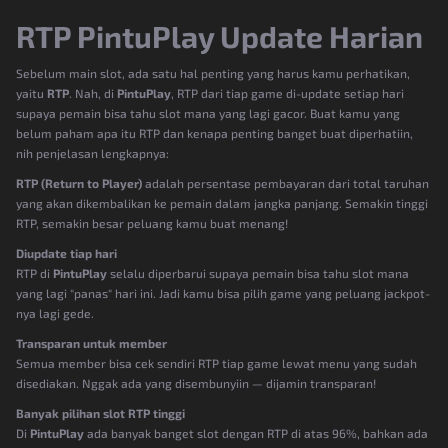
RTP PintuPlay Update Harian
Sebelum main slot, ada satu hal penting yang harus kamu perhatikan,
yaitu
RTP
. Nah, di
PintuPlay
, RTP dari tiap game di-update setiap hari
supaya pemain bisa tahu slot mana yang lagi gacor. Buat kamu yang
belum paham apa itu RTP dan kenapa penting banget buat diperhatiin,
nih penjelasan lengkapnya:
RTP (Return to Player)
adalah persentase pembayaran dari total taruhan
yang akan dikembalikan ke pemain dalam jangka panjang. Semakin tinggi
RTP, semakin besar peluang kamu buat menang!
Diupdate tiap hari
RTP di
PintuPlay
selalu diperbarui supaya pemain bisa tahu slot mana
yang lagi "panas" hari ini. Jadi kamu bisa pilih game yang peluang jackpot-
nya lagi gede.
Transparan untuk member
Semua member bisa cek sendiri RTP tiap game lewat menu yang sudah
disediakan. Nggak ada yang disembunyiin — dijamin transparan!
Banyak pilihan slot RTP tinggi
Di
PintuPlay
ada banyak banget slot dengan RTP di atas 96%, bahkan ada