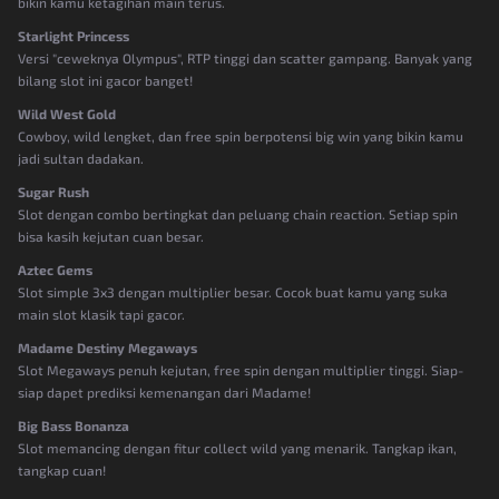
bikin kamu ketagihan main terus.
Starlight Princess
Versi "ceweknya Olympus", RTP tinggi dan scatter gampang. Banyak yang
bilang slot ini gacor banget!
Wild West Gold
Cowboy, wild lengket, dan free spin berpotensi big win yang bikin kamu
jadi sultan dadakan.
Sugar Rush
Slot dengan combo bertingkat dan peluang chain reaction. Setiap spin
bisa kasih kejutan cuan besar.
Aztec Gems
Slot simple 3x3 dengan multiplier besar. Cocok buat kamu yang suka
main slot klasik tapi gacor.
Madame Destiny Megaways
Slot Megaways penuh kejutan, free spin dengan multiplier tinggi. Siap-
siap dapet prediksi kemenangan dari Madame!
Big Bass Bonanza
Slot memancing dengan fitur collect wild yang menarik. Tangkap ikan,
tangkap cuan!