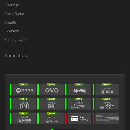
Olahraga
Crash Game
Arcade
E-Sports
Sabung Ayam
Komunitas