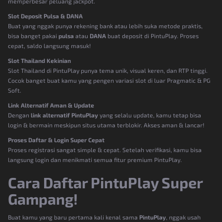
memperbesar peluang jackpot.
Slot Deposit Pulsa & DANA
Buat yang nggak punya rekening bank atau lebih suka metode praktis,
bisa banget pakai
pulsa
atau
DANA
buat deposit di PintuPlay. Proses
cepat, saldo langsung masuk!
Slot Thailand Kekinian
Slot Thailand di PintuPlay punya tema unik, visual keren, dan RTP tinggi.
Cocok banget buat kamu yang pengen variasi slot di luar Pragmatic & PG
Soft.
Link Alternatif Aman & Update
Dengan
link alternatif PintuPlay
yang selalu update, kamu tetap bisa
login & bermain meskipun situs utama terblokir. Akses aman & lancar!
Proses Daftar & Login Super Cepat
Proses registrasi sangat simple & cepat. Setelah verifikasi, kamu bisa
langsung login dan menikmati semua fitur premium PintuPlay.
Cara Daftar PintuPlay Super
Gampang!
Buat kamu yang baru pertama kali kenal sama
PintuPlay
, nggak usah