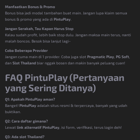
Manfaatkan Bonus & Promo
Bonus bisa jadi modal tambahan buat main. Jangan lupa klaim semua
bonus & promo yang ada di
PintuPlay
.
Jangan Serakah, Tau Kapan Harus Stop
Kalau sudah profit, lebih baik stop dulu. Jangan maksa main terus, nanti
malah boncos. Besok bisa lanjut lagi~
Coba Beberapa Provider
Jangan cuma main di 1 provider. Coba juga slot
Pragmatic Play
,
PG Soft
,
dan
Slot Thailand
biar nggak bosen dan makin banyak peluang cuan!
FAQ PintuPlay (Pertanyaan
yang Sering Ditanya)
Q1: Apakah PintuPlay aman?
Banget!
PintuPlay
adalah situs resmi & terpercaya, banyak yang udah
buktikan.
Q2: Cara daftar gimana?
Lewat
link alternatif PintuPlay
, isi form, verifikasi, terus login deh!
Q3: Ada slot Thailand?