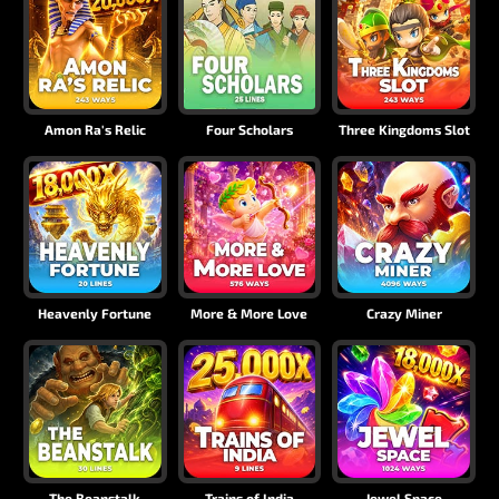
Amon Ra's Relic
Four Scholars
Three Kingdoms Slot
Heavenly Fortune
More & More Love
Crazy Miner
The Beanstalk
Trains of India
Jewel Space