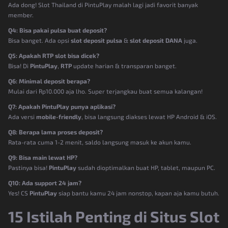
Ada dong! Slot Thailand di PintuPlay malah lagi jadi favorit banyak
member.
Q4: Bisa pakai pulsa buat deposit?
Bisa banget. Ada opsi
slot deposit pulsa
&
slot deposit DANA
juga.
Q5: Apakah RTP slot bisa dicek?
Bisa! Di
PintuPlay
,
RTP
update harian & transparan banget.
Q6: Minimal deposit berapa?
Mulai dari Rp10.000 aja lho. Super terjangkau buat semua kalangan!
Q7: Apakah PintuPlay punya aplikasi?
Ada versi
mobile-friendly
, bisa langsung diakses lewat HP Android & iOS.
Q8: Berapa lama proses deposit?
Rata-rata cuma 1-2 menit, saldo langsung masuk ke akun kamu.
Q9: Bisa main lewat HP?
Pastinya bisa!
PintuPlay
sudah dioptimalkan buat HP, tablet, maupun PC.
Q10: Ada support 24 jam?
Yes! CS
PintuPlay
siap bantu kamu 24 jam nonstop, kapan aja kamu butuh.
15 Istilah Penting di Situs Slot