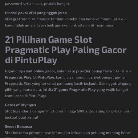
password setiap saat, praktis banget.
Hindari pakai VPN yang nggak jelas
VPN gratisan bisa memperlambat koneksi dan berisiko membuat akun
kamu tidak aman. Lebih baik gunakan link alternatif resmi saja.
21 Pilihan Game Slot
Pragmatic Play Paling Gacor
di PintuPlay
Ngomongin
slot online gacor
, salah satu provider paling favorit tentu aja
Pragmatic Play
. Di
PintuPlay
, kamu bisa nemuin banyak banget game
Pragmatic Play yang terkenal gampang kasih jackpot. Biar nggak bingung
pilih yang mana dulu, ini dia
21 game Pragmatic Play
yang wajib banget
kamu coba di PintuPlay:
Gates of Olympus
Slot legendaris dengan multiplier hingga 5000x. Zeus siap bagi-bagi petir
jackpot buat kamu!
Sweet Bonanza
Slot bertema permen, scatter mudah keluar, dan peluang menang besar