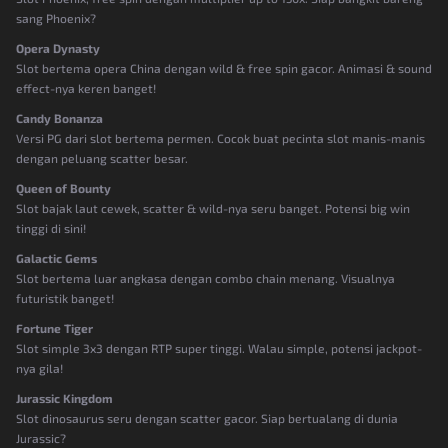
sang Phoenix?
Opera Dynasty
Slot bertema opera China dengan wild & free spin gacor. Animasi & sound
effect-nya keren banget!
Candy Bonanza
Versi PG dari slot bertema permen. Cocok buat pecinta slot manis-manis
dengan peluang scatter besar.
Queen of Bounty
Slot bajak laut cewek, scatter & wild-nya seru banget. Potensi big win
tinggi di sini!
Galactic Gems
Slot bertema luar angkasa dengan combo chain menang. Visualnya
futuristik banget!
Fortune Tiger
Slot simple 3x3 dengan RTP super tinggi. Walau simple, potensi jackpot-
nya gila!
Jurassic Kingdom
Slot dinosaurus seru dengan scatter gacor. Siap bertualang di dunia
Jurassic?