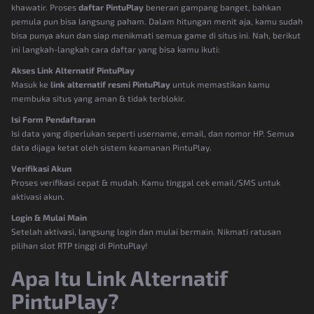
khawatir. Proses
daftar PintuPlay
beneran gampang banget, bahkan
pemula pun bisa langsung paham. Dalam hitungan menit aja, kamu sudah
bisa punya akun dan siap menikmati semua game di situs ini. Nah, berikut
ini langkah-langkah cara daftar yang bisa kamu ikuti:
Akses Link Alternatif PintuPlay
Masuk ke
link alternatif resmi PintuPlay
untuk memastikan kamu
membuka situs yang aman & tidak terblokir.
Isi Form Pendaftaran
Isi data yang diperlukan seperti username, email, dan nomor HP. Semua
data dijaga ketat oleh sistem keamanan PintuPlay.
Verifikasi Akun
Proses verifikasi cepat & mudah. Kamu tinggal cek email/SMS untuk
aktivasi akun.
Login & Mulai Main
Setelah aktivasi, langsung login dan mulai bermain. Nikmati ratusan
pilihan slot RTP tinggi di PintuPlay!
Apa Itu Link Alternatif
PintuPlay?