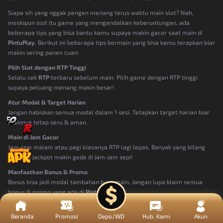
Siapa sih yang nggak pengen menang terus waktu main slot? Nah,
meskipun slot itu game yang mengandalkan keberuntungan, ada
beberapa tips yang bisa bantu kamu supaya makin gacor saat main di
PintuPlay
. Berikut ini beberapa tips bermain yang bisa kamu terapkan biar
makin sering panen cuan:
Pilih Slot dengan RTP Tinggi
Selalu cek
RTP
terbaru sebelum main. Pilih game dengan RTP tinggi
supaya peluang menang makin besar!
Atur Modal & Target Harian
Jangan habiskan semua modal dalam 1 sesi. Tetapkan target harian biar
mainnya tetap seru & aman.
Main di Jam Gacor
Jam-jam malam atau pagi biasanya RTP lagi lepas. Banyak yang bilang
peluang jackpot makin gede di jam-jam sepi!
Manfaatkan Bonus & Promo
Bonus bisa jadi modal tambahan buat main. Jangan lupa klaim semua
bonus & promo yang ada di
PintuPlay
.
Jangan Serakah, Tau Kapan Harus Stop
Beranda
Promosi
Depo/WD
Hub. Kami
Akun
Kalau sudah profit, lebih baik stop dulu. Jangan maksa main terus, nanti