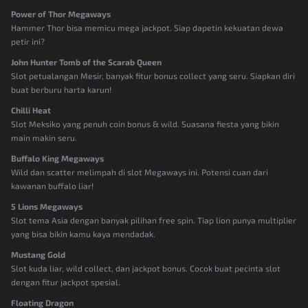
Power of Thor Megaways
Hammer Thor bisa memicu mega jackpot. Siap dapetin kekuatan dewa
petir ini?
John Hunter Tomb of the Scarab Queen
Slot petualangan Mesir, banyak fitur bonus collect yang seru. Siapkan diri
buat berburu harta karun!
Chilli Heat
Slot Meksiko yang penuh coin bonus & wild. Suasana fiesta yang bikin
main makin seru.
Buffalo King Megaways
Wild dan scatter melimpah di slot Megaways ini. Potensi cuan dari
kawanan buffalo liar!
5 Lions Megaways
Slot tema Asia dengan banyak pilihan free spin. Tiap lion punya multiplier
yang bisa bikin kamu kaya mendadak.
Mustang Gold
Slot kuda liar, wild collect, dan jackpot bonus. Cocok buat pecinta slot
dengan fitur jackpot spesial.
Floating Dragon