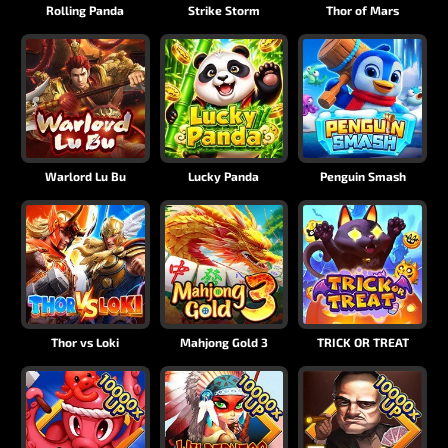
Rolling Panda
Strike Storm
Thor of Mars
Warlord Lu Bu
Lucky Panda
Penguin Smash
Thor vs Loki
Mahjong Gold 3
TRICK OR TREAT