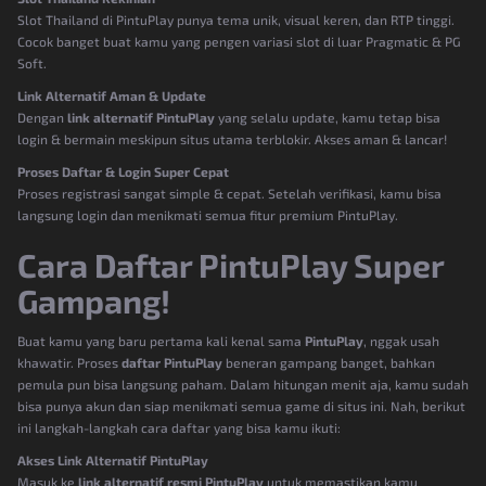
Slot Thailand di PintuPlay punya tema unik, visual keren, dan RTP tinggi.
Cocok banget buat kamu yang pengen variasi slot di luar Pragmatic & PG
Soft.
Link Alternatif Aman & Update
Dengan
link alternatif PintuPlay
yang selalu update, kamu tetap bisa
login & bermain meskipun situs utama terblokir. Akses aman & lancar!
Proses Daftar & Login Super Cepat
Proses registrasi sangat simple & cepat. Setelah verifikasi, kamu bisa
langsung login dan menikmati semua fitur premium PintuPlay.
Cara Daftar PintuPlay Super
Gampang!
Buat kamu yang baru pertama kali kenal sama
PintuPlay
, nggak usah
khawatir. Proses
daftar PintuPlay
beneran gampang banget, bahkan
pemula pun bisa langsung paham. Dalam hitungan menit aja, kamu sudah
bisa punya akun dan siap menikmati semua game di situs ini. Nah, berikut
ini langkah-langkah cara daftar yang bisa kamu ikuti:
Akses Link Alternatif PintuPlay
Masuk ke
link alternatif resmi PintuPlay
untuk memastikan kamu