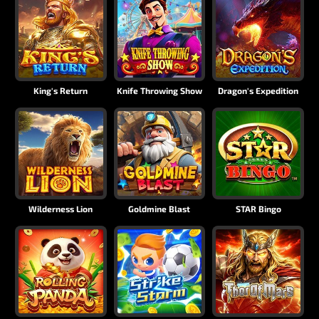
King's Return
Knife Throwing Show
Dragon's Expedition
Wilderness Lion
Goldmine Blast
STAR Bingo