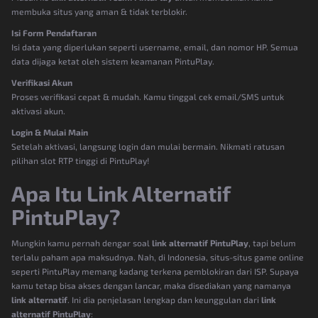
membuka situs yang aman & tidak terblokir.
Isi Form Pendaftaran
Isi data yang diperlukan seperti username, email, dan nomor HP. Semua
data dijaga ketat oleh sistem keamanan PintuPlay.
Verifikasi Akun
Proses verifikasi cepat & mudah. Kamu tinggal cek email/SMS untuk
aktivasi akun.
Login & Mulai Main
Setelah aktivasi, langsung login dan mulai bermain. Nikmati ratusan
pilihan slot RTP tinggi di PintuPlay!
Apa Itu Link Alternatif
PintuPlay?
Mungkin kamu pernah dengar soal
link alternatif PintuPlay
, tapi belum
terlalu paham apa maksudnya. Nah, di Indonesia, situs-situs game online
seperti PintuPlay memang kadang terkena pemblokiran dari ISP. Supaya
kamu tetap bisa akses dengan lancar, maka disediakan yang namanya
link alternatif
. Ini dia penjelasan lengkap dan keunggulan dari
link
alternatif PintuPlay
: