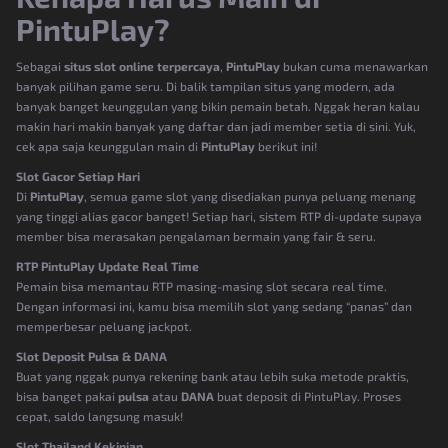
PintuPlay?
Sebagai
situs slot online terpercaya
,
PintuPlay
bukan cuma menawarkan
banyak pilihan game seru. Di balik tampilan situs yang modern, ada
banyak banget keunggulan yang bikin pemain betah. Nggak heran kalau
makin hari makin banyak yang daftar dan jadi member setia di sini. Yuk,
cek apa saja keunggulan main di
PintuPlay
berikut ini!
Slot Gacor Setiap Hari
Di
PintuPlay
, semua game slot yang disediakan punya peluang menang
yang tinggi alias gacor banget! Setiap hari, sistem RTP di-update supaya
member bisa merasakan pengalaman bermain yang fair & seru.
RTP PintuPlay Update Real Time
Pemain bisa memantau RTP masing-masing slot secara real time.
Dengan informasi ini, kamu bisa memilih slot yang sedang “panas” dan
memperbesar peluang jackpot.
Slot Deposit Pulsa & DANA
Buat yang nggak punya rekening bank atau lebih suka metode praktis,
bisa banget pakai
pulsa
atau
DANA
buat deposit di PintuPlay. Proses
cepat, saldo langsung masuk!
Slot Thailand Kekinian