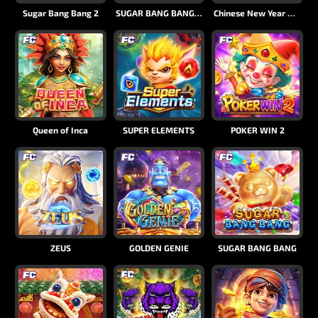
Sugar Bang Bang 2
SUGAR BANG BANG PLUS
Chinese New Year Moreways
Queen of Inca
SUPER ELEMENTS
POKER WIN 2
ZEUS
GOLDEN GENIE
SUGAR BANG BANG