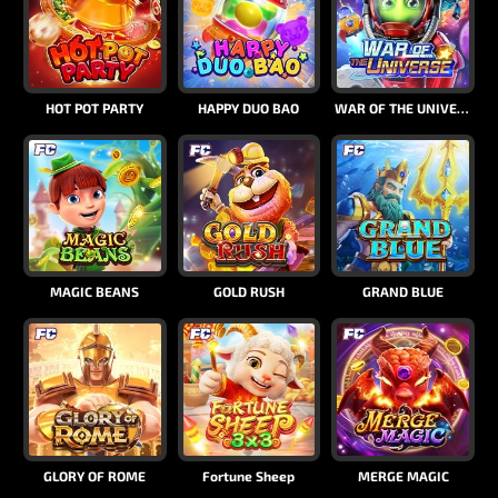
HOT POT PARTY
HAPPY DUO BAO
WAR OF THE UNIVERSE
MAGIC BEANS
GOLD RUSH
GRAND BLUE
GLORY OF ROME
Fortune Sheep
MERGE MAGIC