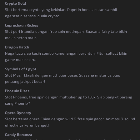
Crypto Gold
Slot bertema crypto yang kekinian. Dapetin bonus instan sambil
ngerasain sensasi dunia crypto.
Leprechaun Riches
Slot peri Irlandia dengan free spin melimpah. Suasana fairy tale bikin
makin betah main.
Dragon Hatch
Naga lucu siap kasih combo kemenangan beruntun. Fitur collect bikin
game makin seru.
Symbols of Egypt
Slot Mesir klasik dengan multiplier besar. Suasana misterius plus
peluang jackpot besar!
Phoenix Rises
Slot Phoenix, free spin dengan multiplier up to 150x. Siap bangkit bareng
sang Phoenix?
Opera Dynasty
Slot bertema opera China dengan wild & free spin gacor. Animasi & sound
effect-nya keren banget!
Candy Bonanza