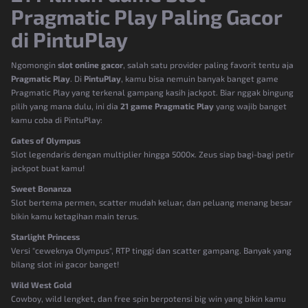
Pragmatic Play Paling Gacor
di PintuPlay
Ngomongin
slot online gacor
, salah satu provider paling favorit tentu aja
Pragmatic Play
. Di
PintuPlay
, kamu bisa nemuin banyak banget game
Pragmatic Play yang terkenal gampang kasih jackpot. Biar nggak bingung
pilih yang mana dulu, ini dia
21 game Pragmatic Play
yang wajib banget
kamu coba di PintuPlay:
Gates of Olympus
Slot legendaris dengan multiplier hingga 5000x. Zeus siap bagi-bagi petir
jackpot buat kamu!
Sweet Bonanza
Slot bertema permen, scatter mudah keluar, dan peluang menang besar
bikin kamu ketagihan main terus.
Starlight Princess
Versi "ceweknya Olympus", RTP tinggi dan scatter gampang. Banyak yang
bilang slot ini gacor banget!
Wild West Gold
Cowboy, wild lengket, dan free spin berpotensi big win yang bikin kamu