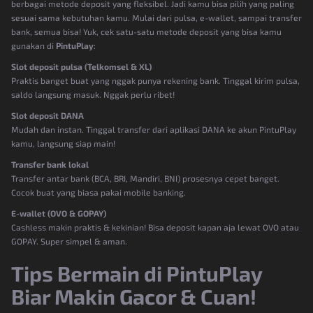
berbagai metode deposit yang fleksibel. Jadi kamu bisa pilih yang paling
sesuai sama kebutuhan kamu. Mulai dari pulsa, e-wallet, sampai transfer
bank, semua bisa! Yuk, cek satu-satu metode deposit yang bisa kamu
gunakan di
PintuPlay
:
Slot deposit pulsa (Telkomsel & XL)
Praktis banget buat yang nggak punya rekening bank. Tinggal kirim pulsa,
saldo langsung masuk. Nggak perlu ribet!
Slot deposit DANA
Mudah dan instan. Tinggal transfer dari aplikasi DANA ke akun PintuPlay
kamu, langsung siap main!
Transfer bank lokal
Transfer antar bank (BCA, BRI, Mandiri, BNI) prosesnya cepet banget.
Cocok buat yang biasa pakai mobile banking.
E-wallet (OVO & GOPAY)
Cashless makin praktis & kekinian! Bisa deposit kapan aja lewat OVO atau
GOPAY. Super simpel & aman.
Tips Bermain di PintuPlay
Biar Makin Gacor & Cuan!