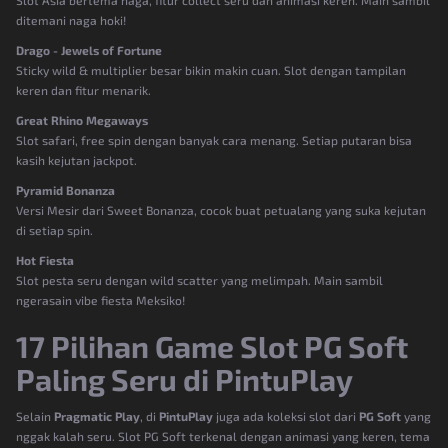
Slot Asia bertema naga, fitur collect seru dan animasi keren. Main sambil
ditemani naga hoki!
Drago - Jewels of Fortune
Sticky wild & multiplier besar bikin makin cuan. Slot dengan tampilan
keren dan fitur menarik.
Great Rhino Megaways
Slot safari, free spin dengan banyak cara menang. Setiap putaran bisa
kasih kejutan jackpot.
Pyramid Bonanza
Versi Mesir dari Sweet Bonanza, cocok buat petualang yang suka kejutan
di setiap spin.
Hot Fiesta
Slot pesta seru dengan wild scatter yang melimpah. Main sambil
ngerasain vibe fiesta Meksiko!
17 Pilihan Game Slot PG Soft
Paling Seru di PintuPlay
Selain
Pragmatic Play
, di
PintuPlay
juga ada koleksi slot dari
PG Soft
yang
nggak kalah seru. Slot PG Soft terkenal dengan animasi yang keren, tema