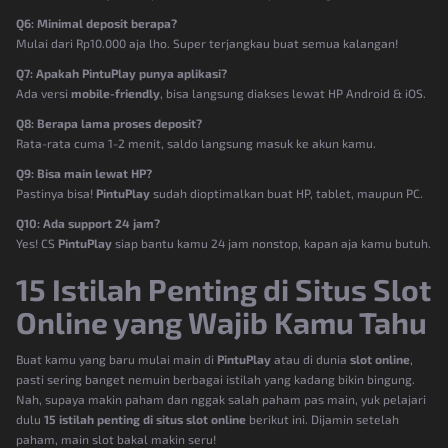
Q6: Minimal deposit berapa?
Mulai dari Rp10.000 aja lho. Super terjangkau buat semua kalangan!
Q7: Apakah PintuPlay punya aplikasi?
Ada versi
mobile-friendly
, bisa langsung diakses lewat HP Android & iOS.
Q8: Berapa lama proses deposit?
Rata-rata cuma 1-2 menit, saldo langsung masuk ke akun kamu.
Q9: Bisa main lewat HP?
Pastinya bisa!
PintuPlay
sudah dioptimalkan buat HP, tablet, maupun PC.
Q10: Ada support 24 jam?
Yes! CS
PintuPlay
siap bantu kamu 24 jam nonstop, kapan aja kamu butuh.
15 Istilah Penting di Situs Slot
Online yang Wajib Kamu Tahu
Buat kamu yang baru mulai main di
PintuPlay
atau di dunia
slot online
,
pasti sering banget nemuin berbagai istilah yang kadang bikin bingung.
Nah, supaya makin paham dan nggak salah paham pas main, yuk pelajari
dulu
15 istilah penting di situs slot online
berikut ini. Dijamin setelah
paham, main slot bakal makin seru!