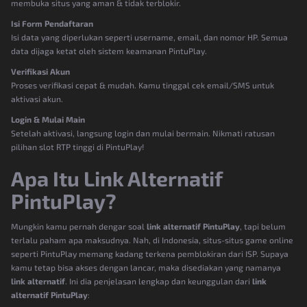
membuka situs yang aman & tidak terblokir.
Isi Form Pendaftaran
Isi data yang diperlukan seperti username, email, dan nomor HP. Semua
data dijaga ketat oleh sistem keamanan PintuPlay.
Verifikasi Akun
Proses verifikasi cepat & mudah. Kamu tinggal cek email/SMS untuk
aktivasi akun.
Login & Mulai Main
Setelah aktivasi, langsung login dan mulai bermain. Nikmati ratusan
pilihan slot RTP tinggi di PintuPlay!
Apa Itu Link Alternatif
PintuPlay?
Mungkin kamu pernah dengar soal
link alternatif PintuPlay
, tapi belum
terlalu paham apa maksudnya. Nah, di Indonesia, situs-situs game online
seperti PintuPlay memang kadang terkena pemblokiran dari ISP. Supaya
kamu tetap bisa akses dengan lancar, maka disediakan yang namanya
link alternatif
. Ini dia penjelasan lengkap dan keunggulan dari
link
alternatif PintuPlay
: