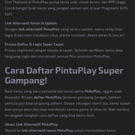
Slot Thailand di PintuPlay punya tema unik, visual keren, dan RTP tinggi.
Cocok banget buat kamu yang pengen variasi slot di luar Pragmatic & PG
Soft.
Link Alternatif Aman & Update
Dengan
link alternatif PintuPlay
yang selalu update, kamu tetap bisa
login & bermain meskipun situs utama terblokir. Akses aman & lancar!
Proses Daftar & Login Super Cepat
Proses registrasi sangat simple & cepat. Setelah verifikasi, kamu bisa
langsung login dan menikmati semua fitur premium PintuPlay.
Cara Daftar PintuPlay Super
Gampang!
Buat kamu yang baru pertama kali kenal sama
PintuPlay
, nggak usah
khawatir. Proses
daftar PintuPlay
beneran gampang banget, bahkan
pemula pun bisa langsung paham. Dalam hitungan menit aja, kamu sudah
bisa punya akun dan siap menikmati semua game di situs ini. Nah, berikut
ini langkah-langkah cara daftar yang bisa kamu ikuti:
Akses Link Alternatif PintuPlay
Masuk ke
link alternatif resmi PintuPlay
untuk memastikan kamu