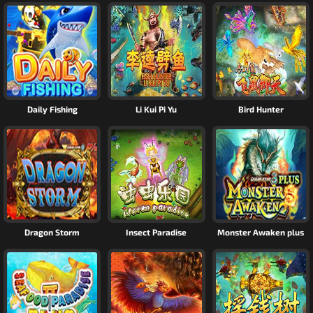
Daily Fishing
Li Kui Pi Yu
Bird Hunter
Dragon Storm
Insect Paradise
Monster Awaken plus