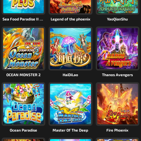
Sea Food Paradise II Plus
Legend of the phoenix
YaoQianShu
OCEAN MONSTER 2
HaiDiLao
Thanos Avengers
Ocean Paradise
Master Of The Deep
Fire Phoenix