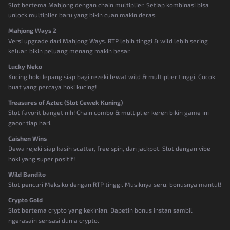
Slot bertema Mahjong dengan chain multiplier. Setiap kombinasi bisa
unlock multiplier baru yang bikin cuan makin deras.
Mahjong Ways 2
Versi upgrade dari Mahjong Ways. RTP lebih tinggi & wild lebih sering
keluar, bikin peluang menang makin besar.
Lucky Neko
Kucing hoki Jepang siap bagi rezeki lewat wild & multiplier tinggi. Cocok
buat yang percaya hoki kucing!
Treasures of Aztec (Slot Cewek Kuning)
Slot favorit banget nih! Chain combo & multiplier keren bikin game ini
gacor tiap hari.
Caishen Wins
Dewa rejeki siap kasih scatter, free spin, dan jackpot. Slot dengan vibe
hoki yang super positif!
Wild Bandito
Slot pencuri Meksiko dengan RTP tinggi. Musiknya seru, bonusnya mantul!
Crypto Gold
Slot bertema crypto yang kekinian. Dapetin bonus instan sambil
ngerasain sensasi dunia crypto.