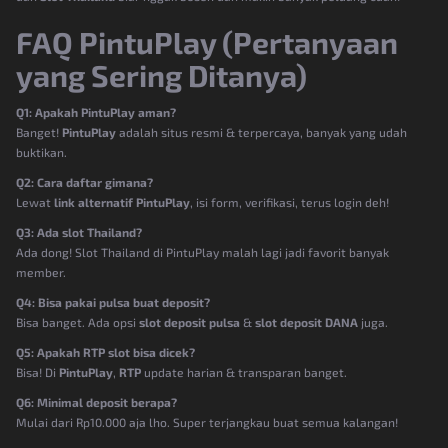
FAQ PintuPlay (Pertanyaan
yang Sering Ditanya)
Q1: Apakah PintuPlay aman?
Banget!
PintuPlay
adalah situs resmi & terpercaya, banyak yang udah
buktikan.
Q2: Cara daftar gimana?
Lewat
link alternatif PintuPlay
, isi form, verifikasi, terus login deh!
Q3: Ada slot Thailand?
Ada dong! Slot Thailand di PintuPlay malah lagi jadi favorit banyak
member.
Q4: Bisa pakai pulsa buat deposit?
Bisa banget. Ada opsi
slot deposit pulsa
&
slot deposit DANA
juga.
Q5: Apakah RTP slot bisa dicek?
Bisa! Di
PintuPlay
,
RTP
update harian & transparan banget.
Q6: Minimal deposit berapa?
Mulai dari Rp10.000 aja lho. Super terjangkau buat semua kalangan!