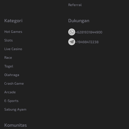
Referral
Kategori
Dukungan
Hot Games
+6281931844900
Slots
+19498472238
Live Casino
Race
Togel
Olahraga
Crash Game
Arcade
E-Sports
Sabung Ayam
Komunitas