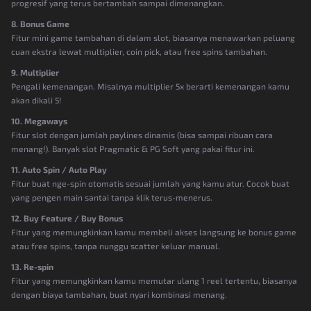
progresif yang terus bertambah sampai dimenangkan.
8. Bonus Game
Fitur mini game tambahan di dalam slot, biasanya menawarkan peluang
cuan ekstra lewat multiplier, coin pick, atau free spins tambahan.
9. Multiplier
Pengali kemenangan. Misalnya multiplier 5x berarti kemenangan kamu
akan dikali 5!
10. Megaways
Fitur slot dengan jumlah paylines dinamis (bisa sampai ribuan cara
menang!). Banyak slot Pragmatic & PG Soft yang pakai fitur ini.
11. Auto Spin / Auto Play
Fitur buat nge-spin otomatis sesuai jumlah yang kamu atur. Cocok buat
yang pengen main santai tanpa klik terus-menerus.
12. Buy Feature / Buy Bonus
Fitur yang memungkinkan kamu membeli akses langsung ke bonus game
atau free spins, tanpa nunggu scatter keluar manual.
13. Re-spin
Fitur yang memungkinkan kamu memutar ulang 1 reel tertentu, biasanya
dengan biaya tambahan, buat nyari kombinasi menang.