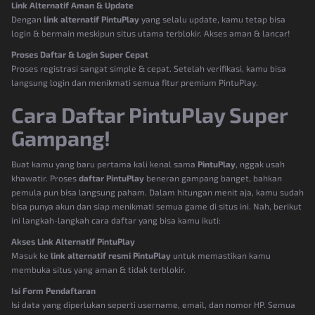
Link Alternatif Aman & Update
Dengan
link alternatif PintuPlay
yang selalu update, kamu tetap bisa
login & bermain meskipun situs utama terblokir. Akses aman & lancar!
Proses Daftar & Login Super Cepat
Proses registrasi sangat simple & cepat. Setelah verifikasi, kamu bisa
langsung login dan menikmati semua fitur premium PintuPlay.
Cara Daftar PintuPlay Super
Gampang!
Buat kamu yang baru pertama kali kenal sama
PintuPlay
, nggak usah
khawatir. Proses
daftar PintuPlay
beneran gampang banget, bahkan
pemula pun bisa langsung paham. Dalam hitungan menit aja, kamu sudah
bisa punya akun dan siap menikmati semua game di situs ini. Nah, berikut
ini langkah-langkah cara daftar yang bisa kamu ikuti:
Akses Link Alternatif PintuPlay
Masuk ke
link alternatif resmi PintuPlay
untuk memastikan kamu
membuka situs yang aman & tidak terblokir.
Isi Form Pendaftaran
Isi data yang diperlukan seperti username, email, dan nomor HP. Semua