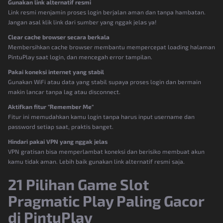
Gunakan link alternatif resmi
Link resmi menjamin proses login berjalan aman dan tanpa hambatan.
Jangan asal klik link dari sumber yang nggak jelas ya!
Clear cache browser secara berkala
Membersihkan cache browser membantu mempercepat loading halaman
PintuPlay saat login, dan mencegah error tampilan.
Pakai koneksi internet yang stabil
Gunakan WiFi atau data yang stabil supaya proses login dan bermain
makin lancar tanpa lag atau disconnect.
Aktifkan fitur "Remember Me"
Fitur ini memudahkan kamu login tanpa harus input username dan
password setiap saat, praktis banget.
Hindari pakai VPN yang nggak jelas
VPN gratisan bisa memperlambat koneksi dan berisiko membuat akun
kamu tidak aman. Lebih baik gunakan link alternatif resmi saja.
21 Pilihan Game Slot
Pragmatic Play Paling Gacor
di PintuPlay