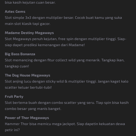
bisa kasih kejutan cuan besar.
Aztec Gems
Slot simple 3x3 dengan multiplier besar. Cocok buat kamu yang suka
main slot klasik tapi gacor.
Madame Destiny Megaways
Slot Megaways penuh kejutan, free spin dengan multiplier tinggi. Siap-
siap dapet prediksi kemenangan dari Madame!
Big Bass Bonanza
Slot memancing dengan fitur collect wild yang menarik. Tangkap ikan,
tangkap cuan!
The Dog House Megaways
Slot anjing lucu dengan sticky wild & multiplier tinggi. Jangan kaget kalo
scatter keluar bertubi-tubi!
Fruit Party
Slot bertema buah dengan combo scatter yang seru. Tiap spin bisa kasih
combo besar yang manis banget.
Power of Thor Megaways
Hammer Thor bisa memicu mega jackpot. Siap dapetin kekuatan dewa
petir ini?