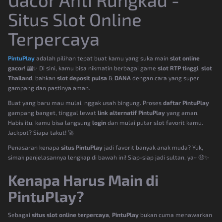
Situs Slot Online
Terpercaya
PintuPlay
adalah pilihan tepat buat kamu yang suka main
slot online
gacor
! 🎰✨ Di sini, kamu bisa nikmatin berbagai game
slot RTP tinggi
,
slot
Thailand
, bahkan
slot deposit pulsa
&
DANA
dengan cara yang super
gampang dan pastinya aman.
Buat yang baru mau mulai, nggak usah bingung. Proses
daftar PintuPlay
gampang banget, tinggal lewat
link alternatif PintuPlay
yang aman.
Habis itu, kamu bisa langsung
login
dan mulai putar slot favorit kamu.
Jackpot? Siapa takut! 🚀
Penasaran kenapa
situs PintuPlay
jadi favorit banyak anak muda? Yuk,
simak penjelasannya lengkap di bawah ini! Siap-siap jadi sultan, ya~ 🤑✨
Kenapa Harus Main di
PintuPlay?
Sebagai
situs slot online terpercaya
,
PintuPlay
bukan cuma menawarkan