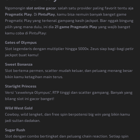
Ngomongin
slot online gacor
, salah satu provider paling favorit tentu aja
Pragmatic Play
. Di
PintuPlay
, kamu bisa nemuin banyak banget game
Pragmatic Play yang terkenal gampang kasih jackpot. Biar nggak bingung
pilih yang mana dulu, ini dia
21 game Pragmatic Play
yang wajib banget
kamu coba di PintuPlay:
Gates of Olympus
Slot legendaris dengan multiplier hingga 5000x. Zeus siap bagi-bagi petir
jackpot buat kamu!
Sweet Bonanza
Slot bertema permen, scatter mudah keluar, dan peluang menang besar
bikin kamu ketagihan main terus.
Starlight Princess
Versi "ceweknya Olympus", RTP tinggi dan scatter gampang. Banyak yang
bilang slot ini gacor banget!
Wild West Gold
Cowboy, wild lengket, dan free spin berpotensi big win yang bikin kamu
jadi sultan dadakan.
Sugar Rush
Slot dengan combo bertingkat dan peluang chain reaction. Setiap spin