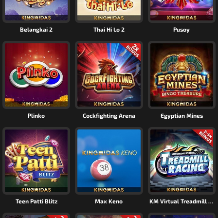
Belangkai 2
Thai Hi Lo 2
Pusoy
Plinko
Cockfighting Arena
Egyptian Mines
Teen Patti Blitz
Max Keno
KM Virtual Treadmill Racing