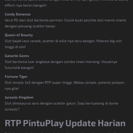
effect-nya keren banget!
Candy Bonanza
Versi PG dari slot bertema permen. Cocok buat pecinta slot manis-manis
dengan peluang scatter besar.
Queen of Bounty
Slot bajak laut cewek, scatter & wild-nya seru banget. Potensi big win
tinggi di sini!
Galactic Gems
Slot bertema luar angkasa dengan combo chain menang. Visualnya
futuristik banget!
Fortune Tiger
Slot simple 3x3 dengan RTP super tinggi. Walau simple, potensi jackpot-
nya gila!
Jurassic Kingdom
Slot dinosaurus seru dengan scatter gacor. Siap bertualang di dunia
Jurassic?
RTP PintuPlay Update Harian