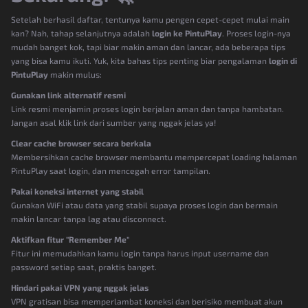
Setelah berhasil daftar, tentunya kamu pengen cepet-cepet mulai main
kan? Nah, tahap selanjutnya adalah
login ke PintuPlay
. Proses login-nya
mudah banget kok, tapi biar makin aman dan lancar, ada beberapa tips
yang bisa kamu ikuti. Yuk, kita bahas tips penting biar pengalaman
login di
PintuPlay
makin mulus:
Gunakan link alternatif resmi
Link resmi menjamin proses login berjalan aman dan tanpa hambatan.
Jangan asal klik link dari sumber yang nggak jelas ya!
Clear cache browser secara berkala
Membersihkan cache browser membantu mempercepat loading halaman
PintuPlay saat login, dan mencegah error tampilan.
Pakai koneksi internet yang stabil
Gunakan WiFi atau data yang stabil supaya proses login dan bermain
makin lancar tanpa lag atau disconnect.
Aktifkan fitur "Remember Me"
Fitur ini memudahkan kamu login tanpa harus input username dan
password setiap saat, praktis banget.
Hindari pakai VPN yang nggak jelas
VPN gratisan bisa memperlambat koneksi dan berisiko membuat akun