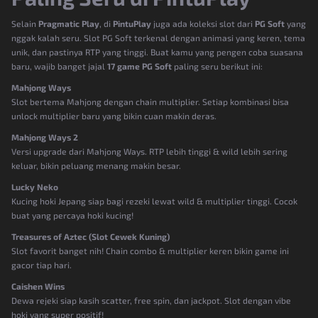
Selain
Pragmatic Play
, di
PintuPlay
juga ada koleksi slot dari
PG Soft
yang
nggak kalah seru. Slot PG Soft terkenal dengan animasi yang keren, tema
unik, dan pastinya RTP yang tinggi. Buat kamu yang pengen coba suasana
baru, wajib banget jajal
17 game PG Soft
paling seru berikut ini:
Mahjong Ways
Slot bertema Mahjong dengan chain multiplier. Setiap kombinasi bisa
unlock multiplier baru yang bikin cuan makin deras.
Mahjong Ways 2
Versi upgrade dari Mahjong Ways. RTP lebih tinggi & wild lebih sering
keluar, bikin peluang menang makin besar.
Lucky Neko
Kucing hoki Jepang siap bagi rezeki lewat wild & multiplier tinggi. Cocok
buat yang percaya hoki kucing!
Treasures of Aztec (Slot Cewek Kuning)
Slot favorit banget nih! Chain combo & multiplier keren bikin game ini
gacor tiap hari.
Caishen Wins
Dewa rejeki siap kasih scatter, free spin, dan jackpot. Slot dengan vibe
hoki yang super positif!