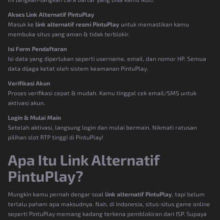
Akses Link Alternatif PintuPlay
Masuk ke
link alternatif resmi PintuPlay
untuk memastikan kamu
membuka situs yang aman & tidak terblokir.
Isi Form Pendaftaran
Isi data yang diperlukan seperti username, email, dan nomor HP. Semua
data dijaga ketat oleh sistem keamanan PintuPlay.
Verifikasi Akun
Proses verifikasi cepat & mudah. Kamu tinggal cek email/SMS untuk
aktivasi akun.
Login & Mulai Main
Setelah aktivasi, langsung login dan mulai bermain. Nikmati ratusan
pilihan slot RTP tinggi di PintuPlay!
Apa Itu Link Alternatif
PintuPlay?
Mungkin kamu pernah dengar soal
link alternatif PintuPlay
, tapi belum
terlalu paham apa maksudnya. Nah, di Indonesia, situs-situs game online
seperti PintuPlay memang kadang terkena pemblokiran dari ISP. Supaya