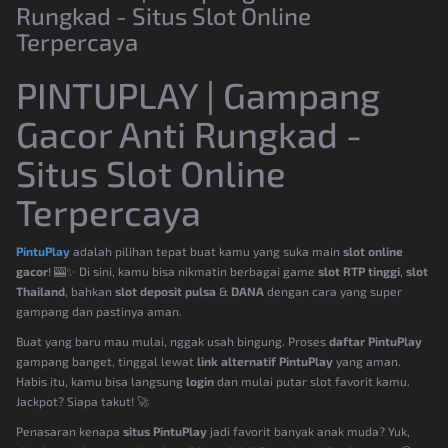
Rungkad - Situs Slot Online
Terpercaya
PINTUPLAY | Gampang
Gacor Anti Rungkad -
Situs Slot Online
Terpercaya
PintuPlay
adalah pilihan tepat buat kamu yang suka main
slot online
gacor
! 🎰✨ Di sini, kamu bisa nikmatin berbagai game
slot RTP tinggi
,
slot
Thailand
, bahkan
slot deposit pulsa
&
DANA
dengan cara yang super
gampang dan pastinya aman.
Buat yang baru mau mulai, nggak usah bingung. Proses
daftar PintuPlay
gampang banget, tinggal lewat
link alternatif PintuPlay
yang aman.
Habis itu, kamu bisa langsung
login
dan mulai putar slot favorit kamu.
Jackpot? Siapa takut! 🚀
Penasaran kenapa
situs PintuPlay
jadi favorit banyak anak muda? Yuk,