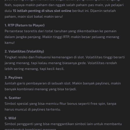
Nah, supaya makin paham dan nggak salah paham pas main, yuk pelajari
dulu
15 istilah penting di situs slot online
berikut ini. Dijamin setelah
paham, main slot bakal makin seru!
1. RTP (Return to Player)
Persentase teoretis dari total taruhan yang dikembalikan ke pemain
dalam jangka panjang. Makin tinggi RTP, makin besar peluang menang
kamu!
2. Volatilitas (Volatility)
Tingkat resiko dan frekuensi kemenangan di slot. Volatilitas tinggi berarti
jarang menang, tapi kalau menang biasanya gede. Volatilitas rendah
lebih sering menang, tapi kecil-kecil.
3. Paylines
Jumlah garis pembayaran di sebuah slot. Makin banyak paylines, makin
banyak kombinasi menang yang bisa terjadi.
4. Scatter
Simbol spesial yang bisa memicu fitur bonus seperti free spin, tanpa
harus muncul di paylines tertentu.
5. Wild
Simbol pengganti yang bisa menggantikan simbol lain untuk membantu
membentuk kombinasi menang.