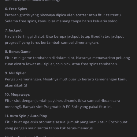
6. Free Spins
Putaran gratis yang biasanya dipicu oleh scatter atau fitur tertentu.
Selama free spins, kamu bisa menang tanpa harus keluarin saldo!
7. Jackpot
Hadiah tertinggi di slot. Bisa berupa jackpot tetap (fixed) atau jackpot
progresif yang terus bertambah sampai dimenangkan.
8. Bonus Game
Fitur mini game tambahan di dalam slot, biasanya menawarkan peluang
cuan ekstra lewat multiplier, coin pick, atau free spins tambahan.
9. Multiplier
Pengali kemenangan. Misalnya multiplier 5x berarti kemenangan kamu
akan dikali 5!
10. Megaways
Fitur slot dengan jumlah paylines dinamis (bisa sampai ribuan cara
menang!). Banyak slot Pragmatic & PG Soft yang pakai fitur ini.
11. Auto Spin / Auto Play
Fitur buat nge-spin otomatis sesuai jumlah yang kamu atur. Cocok buat
yang pengen main santai tanpa klik terus-menerus.
12. Buy Feature / Buy Bonus