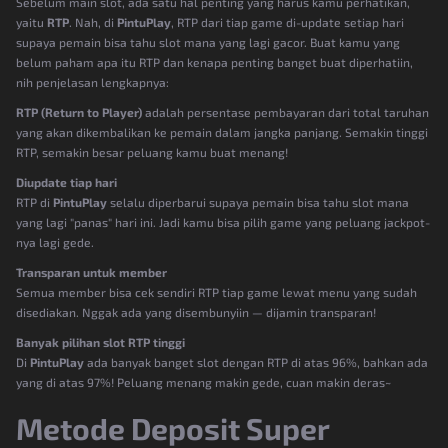
Sebelum main slot, ada satu hal penting yang harus kamu perhatikan,
yaitu
RTP
. Nah, di
PintuPlay
, RTP dari tiap game di-update setiap hari
supaya pemain bisa tahu slot mana yang lagi gacor. Buat kamu yang
belum paham apa itu RTP dan kenapa penting banget buat diperhatiin,
nih penjelasan lengkapnya:
RTP (Return to Player)
adalah persentase pembayaran dari total taruhan
yang akan dikembalikan ke pemain dalam jangka panjang. Semakin tinggi
RTP, semakin besar peluang kamu buat menang!
Diupdate tiap hari
RTP di
PintuPlay
selalu diperbarui supaya pemain bisa tahu slot mana
yang lagi "panas" hari ini. Jadi kamu bisa pilih game yang peluang jackpot-
nya lagi gede.
Transparan untuk member
Semua member bisa cek sendiri RTP tiap game lewat menu yang sudah
disediakan. Nggak ada yang disembunyiin — dijamin transparan!
Banyak pilihan slot RTP tinggi
Di
PintuPlay
ada banyak banget slot dengan RTP di atas 96%, bahkan ada
yang di atas 97%! Peluang menang makin gede, cuan makin deras~
Metode Deposit Super