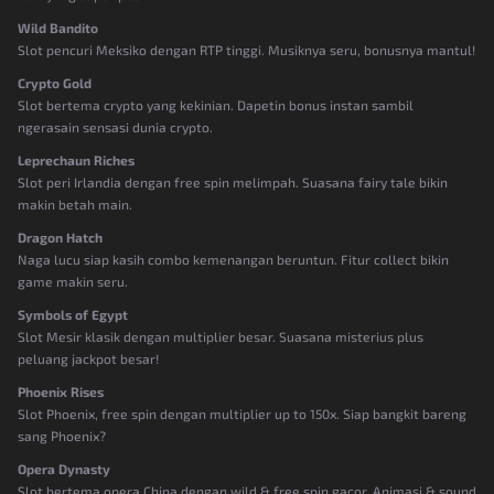
Wild Bandito
Slot pencuri Meksiko dengan RTP tinggi. Musiknya seru, bonusnya mantul!
Crypto Gold
Slot bertema crypto yang kekinian. Dapetin bonus instan sambil
ngerasain sensasi dunia crypto.
Leprechaun Riches
Slot peri Irlandia dengan free spin melimpah. Suasana fairy tale bikin
makin betah main.
Dragon Hatch
Naga lucu siap kasih combo kemenangan beruntun. Fitur collect bikin
game makin seru.
Symbols of Egypt
Slot Mesir klasik dengan multiplier besar. Suasana misterius plus
peluang jackpot besar!
Phoenix Rises
Slot Phoenix, free spin dengan multiplier up to 150x. Siap bangkit bareng
sang Phoenix?
Opera Dynasty
Slot bertema opera China dengan wild & free spin gacor. Animasi & sound