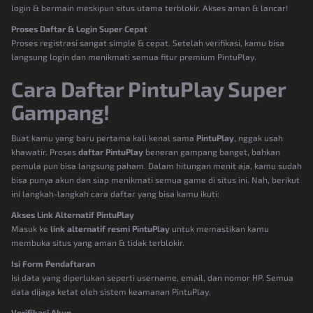
login & bermain meskipun situs utama terblokir. Akses aman & lancar!
Proses Daftar & Login Super Cepat
Proses registrasi sangat simple & cepat. Setelah verifikasi, kamu bisa
langsung login dan menikmati semua fitur premium PintuPlay.
Cara Daftar PintuPlay Super
Gampang!
Buat kamu yang baru pertama kali kenal sama
PintuPlay
, nggak usah
khawatir. Proses
daftar PintuPlay
beneran gampang banget, bahkan
pemula pun bisa langsung paham. Dalam hitungan menit aja, kamu sudah
bisa punya akun dan siap menikmati semua game di situs ini. Nah, berikut
ini langkah-langkah cara daftar yang bisa kamu ikuti:
Akses Link Alternatif PintuPlay
Masuk ke
link alternatif resmi PintuPlay
untuk memastikan kamu
membuka situs yang aman & tidak terblokir.
Isi Form Pendaftaran
Isi data yang diperlukan seperti username, email, dan nomor HP. Semua
data dijaga ketat oleh sistem keamanan PintuPlay.
Verifikasi Akun