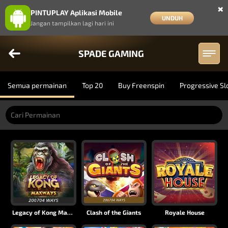
×
PINTUPLAY Aplikasi Mobile
UNDUH
Jangan tampilkan lagi hari ini
SPADE GAMING
Semua permainan
Top 20
Buy Freenspin
Progressive Sl
Legacy of Kong Maxways
Clash of the Giants
Royale House