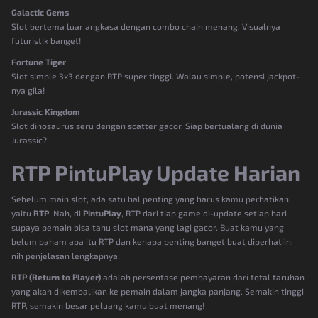
Galactic Gems
Slot bertema luar angkasa dengan combo chain menang. Visualnya
futuristik banget!
Fortune Tiger
Slot simple 3x3 dengan RTP super tinggi. Walau simple, potensi jackpot-
nya gila!
Jurassic Kingdom
Slot dinosaurus seru dengan scatter gacor. Siap bertualang di dunia
Jurassic?
RTP PintuPlay Update Harian
Sebelum main slot, ada satu hal penting yang harus kamu perhatikan,
yaitu
RTP
. Nah, di
PintuPlay
, RTP dari tiap game di-update setiap hari
supaya pemain bisa tahu slot mana yang lagi gacor. Buat kamu yang
belum paham apa itu RTP dan kenapa penting banget buat diperhatiin,
nih penjelasan lengkapnya:
RTP (Return to Player)
adalah persentase pembayaran dari total taruhan
yang akan dikembalikan ke pemain dalam jangka panjang. Semakin tinggi
RTP, semakin besar peluang kamu buat menang!