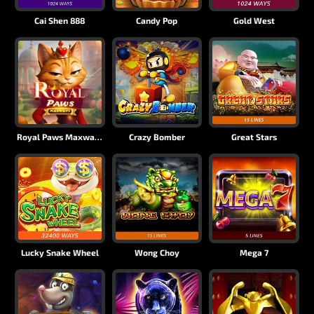
Cai Shen 888
Candy Pop
Gold West
Royal Paws Maxways
Crazy Bomber
Great Stars
Lucky Snake Wheel
Wong Choy
Mega 7