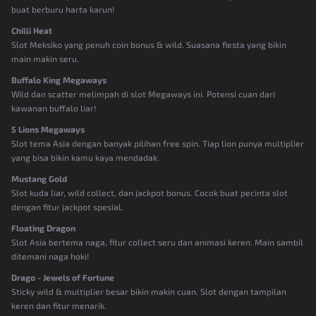
buat berburu harta karun!
Chilli Heat
Slot Meksiko yang penuh coin bonus & wild. Suasana fiesta yang bikin
main makin seru.
Buffalo King Megaways
Wild dan scatter melimpah di slot Megaways ini. Potensi cuan dari
kawanan buffalo liar!
5 Lions Megaways
Slot tema Asia dengan banyak pilihan free spin. Tiap lion punya multiplier
yang bisa bikin kamu kaya mendadak.
Mustang Gold
Slot kuda liar, wild collect, dan jackpot bonus. Cocok buat pecinta slot
dengan fitur jackpot spesial.
Floating Dragon
Slot Asia bertema naga, fitur collect seru dan animasi keren. Main sambil
ditemani naga hoki!
Drago - Jewels of Fortune
Sticky wild & multiplier besar bikin makin cuan. Slot dengan tampilan
keren dan fitur menarik.