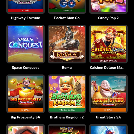
Highway Fortune
Pocket Mon Go
Candy Pop 2
Space Conquest
Roma
Caishen Deluxe Maxways
Big Prosperity SA
Brothers Kingdom 2
Great Stars SA