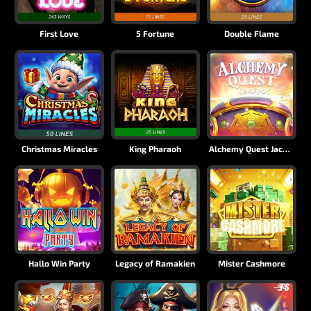
First Love
5 Fortune
Double Flame
Christmas Miracles
King Pharaoh
Alchemy Quest Jackpot
Hallo Win Party
Legacy of Ramakien
Mister Cashmore