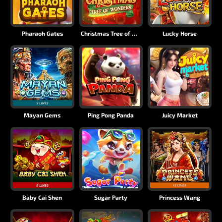
Pharaoh Gates
Christmas Tree of Wonders
Lucky Horse
Mayan Gems
Ping Pong Panda
Juicy Market
Baby Cai Shen
Sugar Party
Princess Wang