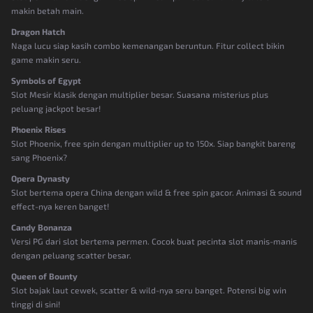
makin betah main.
Dragon Hatch
Naga lucu siap kasih combo kemenangan beruntun. Fitur collect bikin
game makin seru.
Symbols of Egypt
Slot Mesir klasik dengan multiplier besar. Suasana misterius plus
peluang jackpot besar!
Phoenix Rises
Slot Phoenix, free spin dengan multiplier up to 150x. Siap bangkit bareng
sang Phoenix?
Opera Dynasty
Slot bertema opera China dengan wild & free spin gacor. Animasi & sound
effect-nya keren banget!
Candy Bonanza
Versi PG dari slot bertema permen. Cocok buat pecinta slot manis-manis
dengan peluang scatter besar.
Queen of Bounty
Slot bajak laut cewek, scatter & wild-nya seru banget. Potensi big win
tinggi di sini!